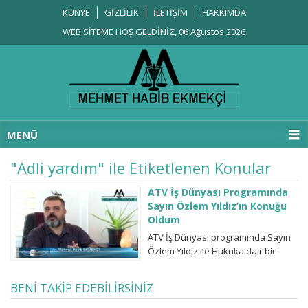
KÜNYE
GİZLİLİK
İLETİŞİM
HAKKIMDA
WEB SİTEME HOŞ GELDİNİZ, 06 Ağustos 2026
MENÜ
"Adli yardım" ile Etiketlenen Konular
ATV İş Dünyası Programında
Sayın Özlem Yıldız’ın Konuğu
Oldum
ATV İş Dünyası programında Sayın
Özlem Yıldız ile Hukuka dair bir
sohbet gerçekleştirdik. Umarım
güncel hukukî sorunlarınıza bir
BENİ TAKİP EDEBİLİRSİNİZ
nebze ışık tutabilmişizdir.