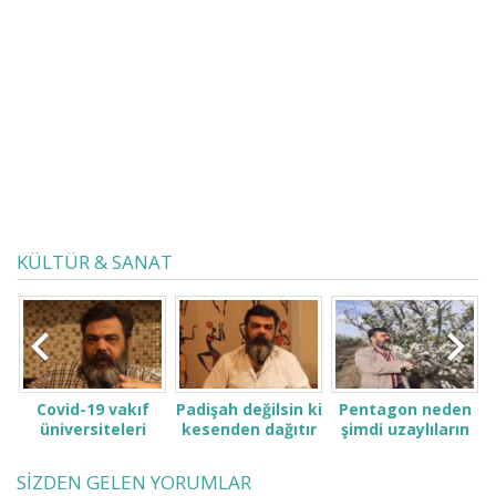
KÜLTÜR & SANAT
Covid-19 vakıf
Padişah değilsin ki
Pentagon neden
üniversiteleri
kesenden dağıtır
şimdi uzaylıların
a
.
öğrenci ve
gibi konuşma! Sen
ve ufoların
ailelerini çok zor
kimsin ki kendini
varlığını açıkladı?
SİZDEN GELEN YORUMLAR
durumda bıraktı
ne sanıyorsun ki
Sırada, dış