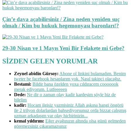
Çin’e dava açabilirsiniz / Zina neden yeniden suç
olmalı / Kim bu hukuk hegemonyası baronları!?
29-30 Nisan ve 1 Mayıs Yeni Bir Felakete mi Gebe?
SİZDEN GELEN YORUMLAR
Zeynel abidin Gürsoy:
Abone ol linkini bulamadım. Benim
tweter be facebook hesaplarım yok. Nasıl takipçi olacağız.
Bestami:
Bildir bana özelden yoxa çıldıracem çooooook
merak ediyorum. Lutfeeeeen
Dede:
Ne dir o zaman olay kadir kardeşim şöyle biz de
bilelim
kadir:
Hocam ilgisiz yazmisiniz Allah aşkına hangi öngörü
ile 2 trilyon dolarlardan bahsediyorsunuz orda bizzat çalışmış
uzman arkadaşım var olay hicbirinizin...
kemal yıldırım:
Eğer ayağınızın altında olsa günü gelmeden
göremezsiniz çıkaramazsınız