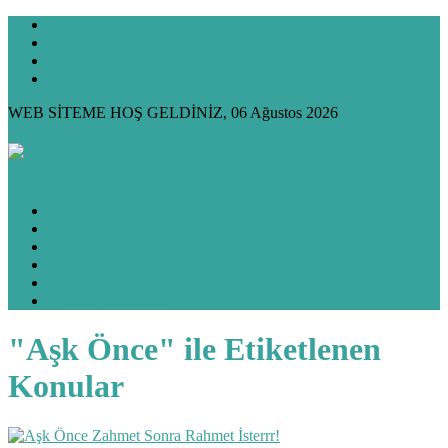
KÜNYE
GİZLİLİK
İLETİŞİM
HAKKIMDA
WEB SİTEME HOŞ GELDİNİZ, 06 Ağustos 2026
ANASAYFA
HUKUK KÖŞESİ
KÖŞE YAZILARIM
KÜLTÜR & SANAT
FOTO GALERİ
VİDEO GALERİ
"Aşk Önce" ile Etiketlenen
Konular