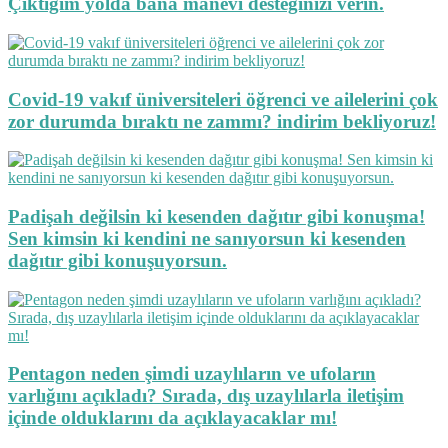
Çıktığım yolda bana manevî desteğinizi verin.
Covid-19 vakıf üniversiteleri öğrenci ve ailelerini çok
zor durumda bıraktı ne zammı? indirim bekliyoruz!
Padişah değilsin ki kesenden dağıtır gibi konuşma!
Sen kimsin ki kendini ne sanıyorsun ki kesenden
dağıtır gibi konuşuyorsun.
Pentagon neden şimdi uzaylıların ve ufoların
varlığını açıkladı? Sırada, dış uzaylılarla iletişim
içinde olduklarını da açıklayacaklar mı!