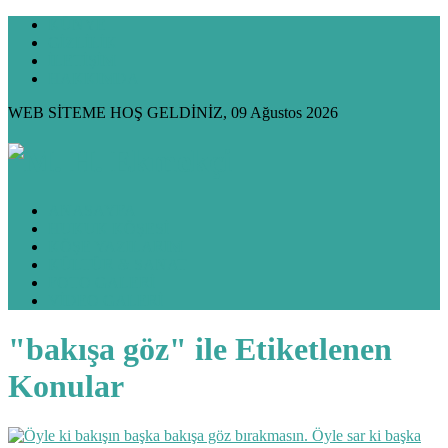
KÜNYE
GİZLİLİK
İLETİŞİM
HAKKIMDA
WEB SİTEME HOŞ GELDİNİZ, 09 Ağustos 2026
ANASAYFA
HUKUK KÖŞESİ
KÖŞE YAZILARIM
KÜLTÜR & SANAT
FOTO GALERİ
VİDEO GALERİ
"bakışa göz" ile Etiketlenen
Konular