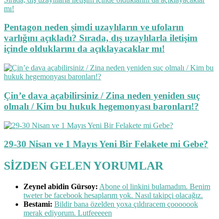
Pentagon neden şimdi uzaylıların ve ufoların
varlığını açıkladı? Sırada, dış uzaylılarla iletişim
içinde olduklarını da açıklayacaklar mı!
Çin’e dava açabilirsiniz / Zina neden yeniden suç
olmalı / Kim bu hukuk hegemonyası baronları!?
29-30 Nisan ve 1 Mayıs Yeni Bir Felakete mi Gebe?
SİZDEN GELEN YORUMLAR
Zeynel abidin Gürsoy:
Abone ol linkini bulamadım. Benim
tweter be facebook hesaplarım yok. Nasıl takipçi olacağız.
Bestami:
Bildir bana özelden yoxa çıldıracem çooooook
merak ediyorum. Lutfeeeeen