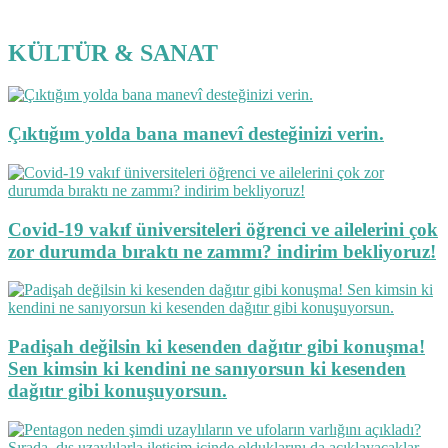
KÜLTÜR & SANAT
Çıktığım yolda bana manevî desteğinizi verin.
Covid-19 vakıf üniversiteleri öğrenci ve ailelerini çok
zor durumda bıraktı ne zammı? indirim bekliyoruz!
Padişah değilsin ki kesenden dağıtır gibi konuşma!
Sen kimsin ki kendini ne sanıyorsun ki kesenden
dağıtır gibi konuşuyorsun.