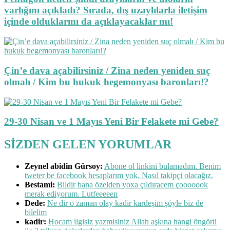
varlığını açıkladı? Sırada, dış uzaylılarla iletişim
içinde olduklarını da açıklayacaklar mı!
Çin’e dava açabilirsiniz / Zina neden yeniden suç
olmalı / Kim bu hukuk hegemonyası baronları!?
29-30 Nisan ve 1 Mayıs Yeni Bir Felakete mi Gebe?
SİZDEN GELEN YORUMLAR
Zeynel abidin Gürsoy:
Abone ol linkini bulamadım. Benim
tweter be facebook hesaplarım yok. Nasıl takipçi olacağız.
Bestami:
Bildir bana özelden yoxa çıldıracem çooooook
merak ediyorum. Lutfeeeeen
Dede:
Ne dir o zaman olay kadir kardeşim şöyle biz de
bilelim
kadir:
Hocam ilgisiz yazmisiniz Allah aşkına hangi öngörü