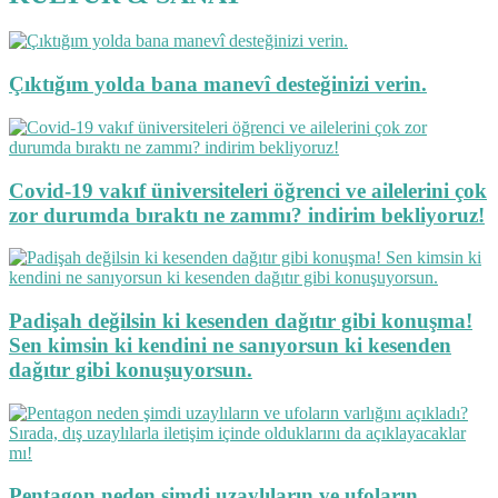
Çıktığım yolda bana manevî desteğinizi verin.
Covid-19 vakıf üniversiteleri öğrenci ve ailelerini çok
zor durumda bıraktı ne zammı? indirim bekliyoruz!
Padişah değilsin ki kesenden dağıtır gibi konuşma!
Sen kimsin ki kendini ne sanıyorsun ki kesenden
dağıtır gibi konuşuyorsun.
Pentagon neden şimdi uzaylıların ve ufoların