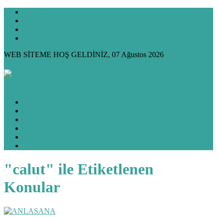
KÜNYE
GİZLİLİK
İLETİŞİM
HAKKIMDA
WEB SİTEME HOŞ GELDİNİZ, 07 Ağustos 2026
ANASAYFA
HUKUK KÖŞESİ
KÖŞE YAZILARIM
KÜLTÜR & SANAT
FOTO GALERİ
VİDEO GALERİ
"calut" ile Etiketlenen
Konular