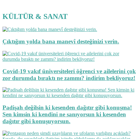
KÜLTÜR & SANAT
Çıktığım yolda bana manevî desteğinizi verin.
Covid-19 vakıf üniversiteleri öğrenci ve ailelerini çok
zor durumda bıraktı ne zammı? indirim bekliyoruz!
Padişah değilsin ki kesenden dağıtır gibi konuşma!
Sen kimsin ki kendini ne sanıyorsun ki kesenden
dağıtır gibi konuşuyorsun.