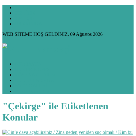
KÜNYE
GİZLİLİK
İLETİŞİM
HAKKIMDA
WEB SİTEME HOŞ GELDİNİZ, 09 Ağustos 2026
ANASAYFA
HUKUK KÖŞESİ
KÖŞE YAZILARIM
KÜLTÜR & SANAT
FOTO GALERİ
VİDEO GALERİ
"Çekirge" ile Etiketlenen
Konular