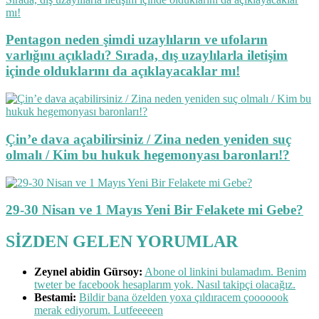
Pentagon neden şimdi uzaylıların ve ufoların
varlığını açıkladı? Sırada, dış uzaylılarla iletişim
içinde olduklarını da açıklayacaklar mı!
Çin’e dava açabilirsiniz / Zina neden yeniden suç
olmalı / Kim bu hukuk hegemonyası baronları!?
29-30 Nisan ve 1 Mayıs Yeni Bir Felakete mi Gebe?
SİZDEN GELEN YORUMLAR
Zeynel abidin Gürsoy:
Abone ol linkini bulamadım. Benim
tweter be facebook hesaplarım yok. Nasıl takipçi olacağız.
Bestami:
Bildir bana özelden yoxa çıldıracem çooooook
merak ediyorum. Lutfeeeeen