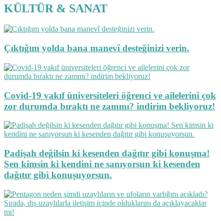
KÜLTÜR & SANAT
Çıktığım yolda bana manevî desteğinizi verin.
Covid-19 vakıf üniversiteleri öğrenci ve ailelerini çok
zor durumda bıraktı ne zammı? indirim bekliyoruz!
Padişah değilsin ki kesenden dağıtır gibi konuşma!
Sen kimsin ki kendini ne sanıyorsun ki kesenden
dağıtır gibi konuşuyorsun.