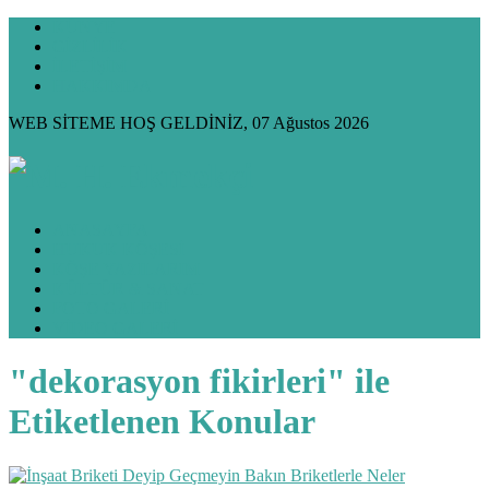
KÜNYE
GİZLİLİK
İLETİŞİM
HAKKIMDA
WEB SİTEME HOŞ GELDİNİZ, 07 Ağustos 2026
ANASAYFA
HUKUK KÖŞESİ
KÖŞE YAZILARIM
KÜLTÜR & SANAT
FOTO GALERİ
VİDEO GALERİ
"dekorasyon fikirleri" ile
Etiketlenen Konular