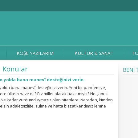
KÖŞE YAZILARIM
KÜLTÜR & SANAT
FO
n Konular
BENİ 
m yolda bana manevî desteğinizi verin.
 yolda bana manevî desteğinizi verin. Yeni bir pandemiye,
re ülkem hazır mı? Biz millet olarak hazır mıyız? Ne çabuk
! Ne kadar vurdumduymazız olan bitenlere! Nereden, kimden
gelsin adaletsizliğe, zulme ve hatta bizzat kendimiz lehine
haksızlıklara dur demezsek inanın şu anı mumla arar hale
! Çıktığım yolda...