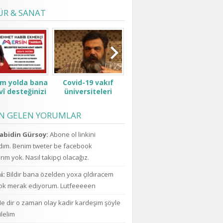
ÜR & SANAT
ım yolda bana
Covid-19 vakıf
Padişah değilsin ki
Pen
î desteğinizi
üniversiteleri
kesenden dağıtır
şimdi
verin.
öğrenci ve ailelerini
gibi konuşma! Sen
ufo
çok zor durumda
kimsin ki kendini ne
açıkl
EN GELEN YORUMLAR
bıraktı ne zammı?
sanıyorsun ki
uzay
indirim bekliyoruz!
kesenden dağıtır
için
abidin Gürsoy:
Abone ol linkini
gibi konuşuyorsun.
da a
ım. Benim tweter be facebook
ım yok. Nasıl takipçi olacağız.
i:
Bildir bana özelden yoxa çıldıracem
k merak ediyorum. Lutfeeeeen
e dir o zaman olay kadir kardeşim şöyle
ilelim