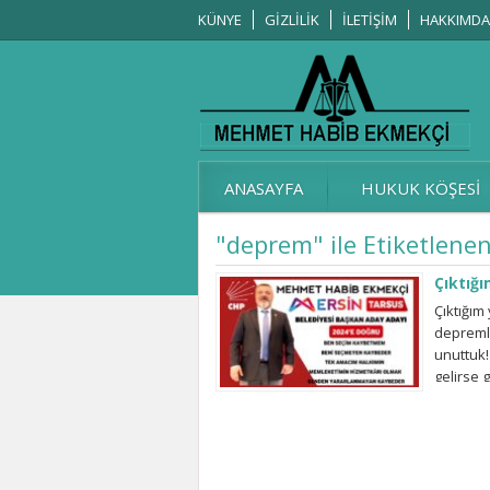
KÜNYE
GİZLİLİK
İLETİŞİM
HAKKIMDA
ANASAYFA
HUKUK KÖŞESİ
"deprem" ile Etiketlene
Çıktığı
Çıktığım
depremle
unuttuk
gelirse 
yapılan 
geleceğiz