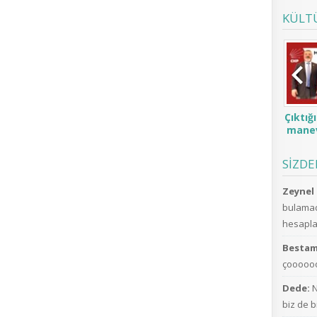
KÜLT
Çıktığ
manev
SİZD
Zeynel 
bulamad
hesaplar
Bestam
çoooooo
Dede:
N
biz de b