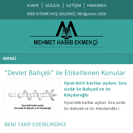
KÜNYE
GİZLİLİK
İLETİŞİM
HAKKIMDA
WEB SİTEME HOŞ GELDİNİZ, 08 Ağustos 2026
MENÜ
"Devlet Bahçeli" ile Etiketlenen Konular
Oyun bitti kartlar açılsın. Sıra
sizde Sn Bahçeli ve Sn
Kılıçdaroğlu
Oyun bitti kartlar açılsın. Sıra sizde
Sn. Bahçeli ve Sn. Kılıçdaroğlu İ.
Melih Gökçek’in istifasının ardından
her iki parti kaynaklarının
BENİ TAKİP EDEBİLİRSİNİZ
bildirdiğine göre temizlik
operasyonuna başlanacak. Sn.