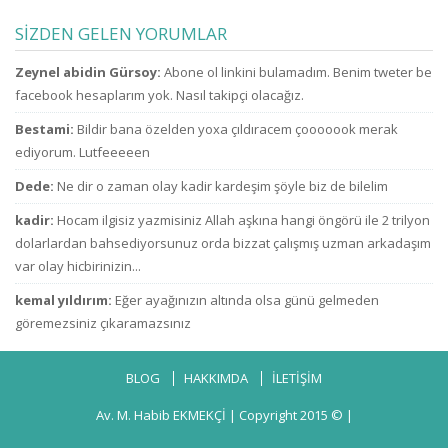
gibi konuşma! Sen
ne zammı? indirim
uzaylılarla ilet
kimsin ki kendini
bekliyoruz!
içinde oldukla
SİZDEN GELEN YORUMLAR
ne sanıyorsun ki
da açıklayaca
kesenden dağıtır
mı!
Zeynel abidin Gürsoy:
Abone ol linkini bulamadım. Benim tweter be
gibi
konuşuyorsun.
facebook hesaplarım yok. Nasıl takipçi olacağız.
Bestami:
Bildir bana özelden yoxa çıldıracem çooooook merak
ediyorum. Lutfeeeeen
Dede:
Ne dir o zaman olay kadir kardeşim şöyle biz de bilelim
kadir:
Hocam ilgisiz yazmisiniz Allah aşkına hangi öngörü ile 2 trilyon
dolarlardan bahsediyorsunuz orda bizzat çalışmış uzman arkadaşım
var olay hicbirinizin...
kemal yıldırım:
Eğer ayağınızın altında olsa günü gelmeden
göremezsiniz çıkaramazsınız
BLOG
HAKKIMDA
İLETİŞİM
Av. M. Habib EKMEKÇİ
| Copyright 2015 © |