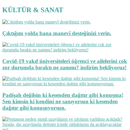
KÜLTÜR & SANAT
Çıktığım yolda bana manevî desteğinizi verin.
Covid-19 vakıf üniversiteleri öğrenci ve ailelerini çok
zor durumda bıraktı ne zammı? indirim bekliyoruz!
Padişah değilsin ki kesenden dağıtır gibi konuşma!
Sen kimsin ki kendini ne sanıyorsun ki kesenden
dağıtır gibi konuşuyorsun.