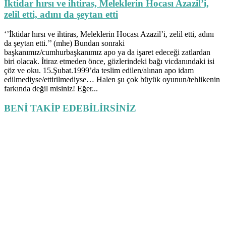
İktidar hırsı ve ihtiras, Meleklerin Hocası Azazil’i,
zelil etti, adını da şeytan etti
‘’İktidar hırsı ve ihtiras, Meleklerin Hocası Azazil’i, zelil etti, adını
da şeytan etti.’’ (mhe) Bundan sonraki
başkanımız/cumhurbaşkanımız apo ya da işaret edeceği zatlardan
biri olacak. İtiraz etmeden önce, gözlerindeki bağı vicdanındaki isi
çöz ve oku. 15.Şubat.1999’da teslim edilen/alınan apo idam
edilmediyse/ettirilmediyse… Halen şu çok büyük oyunun/tehlikenin
farkında değil misiniz! Eğer...
BENİ TAKİP EDEBİLİRSİNİZ