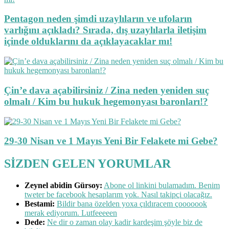
Pentagon neden şimdi uzaylıların ve ufoların
varlığını açıkladı? Sırada, dış uzaylılarla iletişim
içinde olduklarını da açıklayacaklar mı!
Çin’e dava açabilirsiniz / Zina neden yeniden suç
olmalı / Kim bu hukuk hegemonyası baronları!?
29-30 Nisan ve 1 Mayıs Yeni Bir Felakete mi Gebe?
SİZDEN GELEN YORUMLAR
Zeynel abidin Gürsoy:
Abone ol linkini bulamadım. Benim
tweter be facebook hesaplarım yok. Nasıl takipçi olacağız.
Bestami:
Bildir bana özelden yoxa çıldıracem çooooook
merak ediyorum. Lutfeeeeen
Dede:
Ne dir o zaman olay kadir kardeşim şöyle biz de