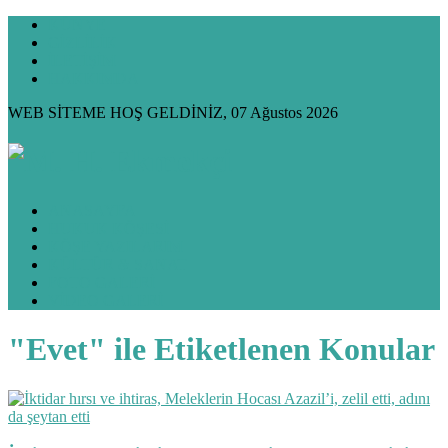
KÜNYE
GİZLİLİK
İLETİŞİM
HAKKIMDA
WEB SİTEME HOŞ GELDİNİZ, 07 Ağustos 2026
ANASAYFA
HUKUK KÖŞESİ
KÖŞE YAZILARIM
KÜLTÜR & SANAT
FOTO GALERİ
VİDEO GALERİ
"Evet" ile Etiketlenen Konular