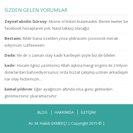
gibi konuşma! Sen
ne zammı? indirim
kimsin ki kendini
bekliyoruz!
SİZDEN GELEN YORUMLAR
ne sanıyorsun ki
kesenden dağıtır
u
Zeynel abidin Gürsoy:
Abone ol linkini bulamadım. Benim tweter be
gibi
konuşuyorsun.
facebook hesaplarım yok. Nasıl takipçi olacağız.
Bestami:
Bildir bana özelden yoxa çıldıracem çooooook merak
ediyorum. Lutfeeeeen
Dede:
Ne dir o zaman olay kadir kardeşim şöyle biz de bilelim
kadir:
Hocam ilgisiz yazmisiniz Allah aşkına hangi öngörü ile 2 trilyon
dolarlardan bahsediyorsunuz orda bizzat çalışmış uzman arkadaşım
var olay hicbirinizin...
kemal yıldırım:
Eğer ayağınızın altında olsa günü gelmeden
göremezsiniz çıkaramazsınız
BLOG
HAKKIMDA
İLETİŞİM
Av. M. Habib EKMEKÇİ
| Copyright 2015 © |