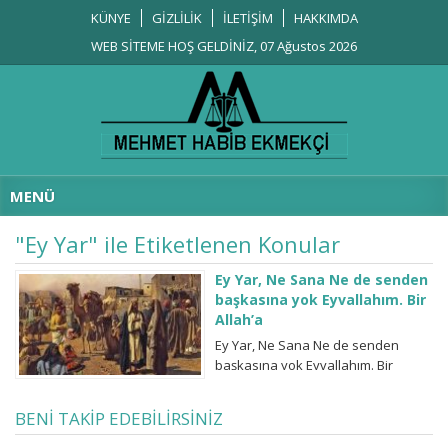
KÜNYE
GİZLİLİK
İLETİŞİM
HAKKIMDA
WEB SİTEME HOŞ GELDİNİZ, 07 Ağustos 2026
MENÜ
"Ey Yar" ile Etiketlenen Konular
Ey Yar, Ne Sana Ne de senden
başkasına yok Eyvallahım. Bir
Allah’a
Ey Yar, Ne Sana Ne de senden
başkasına yok Eyvallahım. Bir
Allah’a Aklın hâkim olmadığı bu
ortamda pasif sabır göstermek,
BENİ TAKİP EDEBİLİRSİNİZ
aklıselim davranmak, en azından
artık benden beklenemez. Evet,