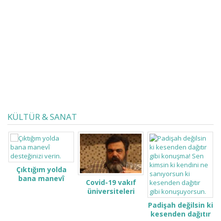
sadece Ülkenin genel konjonktürü
değil beni bu hale getiren ama
bundan sonra, en azından bir süre,
‘’ Eski ben’’ var. Ben suhuletle...
KÜLTÜR & SANAT
Çıktığım yolda
bana manevî
Covid-19 vakıf
desteğinizi verin.
üniversiteleri
öğrenci ve
Padişah değilsin ki
ailelerini çok zor
kesenden dağıtır
durumda bıraktı