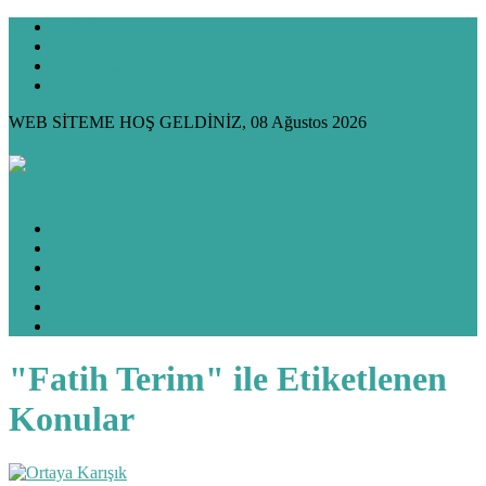
KÜNYE
GİZLİLİK
İLETİŞİM
HAKKIMDA
WEB SİTEME HOŞ GELDİNİZ, 08 Ağustos 2026
ANASAYFA
HUKUK KÖŞESİ
KÖŞE YAZILARIM
KÜLTÜR & SANAT
FOTO GALERİ
VİDEO GALERİ
"Fatih Terim" ile Etiketlenen
Konular