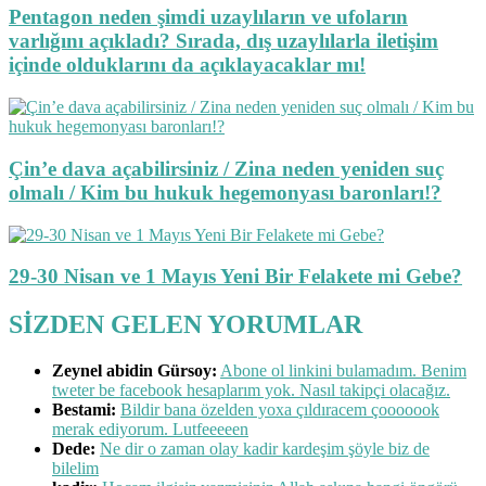
Pentagon neden şimdi uzaylıların ve ufoların
varlığını açıkladı? Sırada, dış uzaylılarla iletişim
içinde olduklarını da açıklayacaklar mı!
Çin’e dava açabilirsiniz / Zina neden yeniden suç
olmalı / Kim bu hukuk hegemonyası baronları!?
29-30 Nisan ve 1 Mayıs Yeni Bir Felakete mi Gebe?
SİZDEN GELEN YORUMLAR
Zeynel abidin Gürsoy:
Abone ol linkini bulamadım. Benim
tweter be facebook hesaplarım yok. Nasıl takipçi olacağız.
Bestami:
Bildir bana özelden yoxa çıldıracem çooooook
merak ediyorum. Lutfeeeeen
Dede:
Ne dir o zaman olay kadir kardeşim şöyle biz de
bilelim