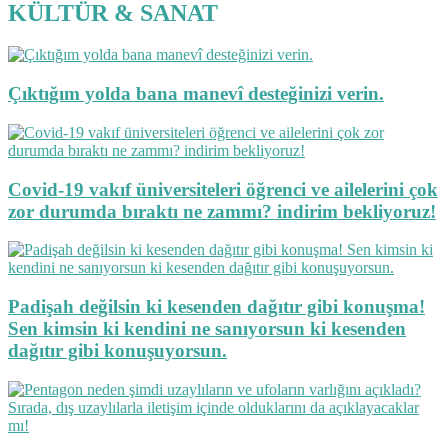
KÜLTÜR & SANAT
Çıktığım yolda bana manevî desteğinizi verin.
Covid-19 vakıf üniversiteleri öğrenci ve ailelerini çok
zor durumda bıraktı ne zammı? indirim bekliyoruz!
Padişah değilsin ki kesenden dağıtır gibi konuşma!
Sen kimsin ki kendini ne sanıyorsun ki kesenden
dağıtır gibi konuşuyorsun.