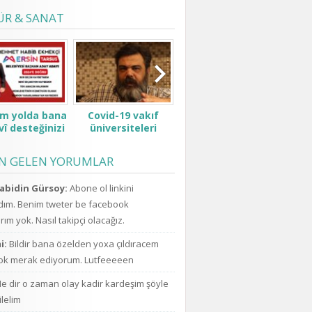
ÜR & SANAT
ım yolda bana
Covid-19 vakıf
Padişah değilsin ki
Pen
î desteğinizi
üniversiteleri
kesenden dağıtır
şimdi
verin.
öğrenci ve ailelerini
gibi konuşma! Sen
ufo
çok zor durumda
kimsin ki kendini ne
açıkl
EN GELEN YORUMLAR
bıraktı ne zammı?
sanıyorsun ki
uzay
indirim bekliyoruz!
kesenden dağıtır
için
abidin Gürsoy:
Abone ol linkini
gibi konuşuyorsun.
da a
ım. Benim tweter be facebook
ım yok. Nasıl takipçi olacağız.
i:
Bildir bana özelden yoxa çıldıracem
k merak ediyorum. Lutfeeeeen
e dir o zaman olay kadir kardeşim şöyle
ilelim