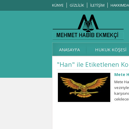
KÜNYE
GİZLİLİK
İLETİŞİM
HAKKIMDA
ANASAYFA
HUKUK KÖŞESİ
"Han" ile Etiketlenen K
Mete H
Mete Han
veziriyl
karşısın
çekilec
efendim
GÖMECEĞ