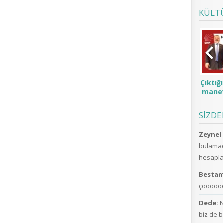
KÜLT
Çıktığ
manev
SİZD
Zeynel 
bulamad
hesaplar
Bestam
çoooooo
Dede:
N
biz de b