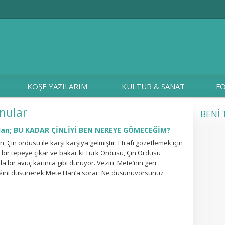
KÖŞE YAZILARIM
KÜLTÜR & SANAT
FO
onular
BENİ 
an; BU KADAR ÇİNLİYİ BEN NEREYE GÖMECEĞİM?
, Çin ordusu ile karşı karşıya gelmiştir. Etrafı gözetlemek için
e bir tepeye çıkar ve bakar ki Türk Ordusu, Çin Ordusu
da bir avuç karınca gibi duruyor. Veziri, Mete’nin geri
eğini düşünerek Mete Han’a sorar: Ne düşünüyorsunuz
? Mete Han vezirine dönerek: BU KADAR ÇİNLİYİ BEN NEREYE
İM? diye...