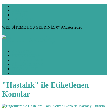
KÜNYE
GİZLİLİK
İLETİŞİM
HAKKIMDA
WEB SİTEME HOŞ GELDİNİZ, 07 Ağustos 2026
ANASAYFA
HUKUK KÖŞESİ
KÖŞE YAZILARIM
KÜLTÜR & SANAT
FOTO GALERİ
VİDEO GALERİ
"Hastalık" ile Etiketlenen
Konular