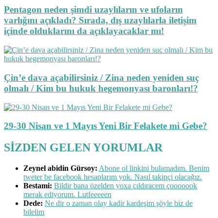
Pentagon neden şimdi uzaylıların ve ufoların
varlığını açıkladı? Sırada, dış uzaylılarla iletişim
içinde olduklarını da açıklayacaklar mı!
Çin’e dava açabilirsiniz / Zina neden yeniden suç
olmalı / Kim bu hukuk hegemonyası baronları!?
29-30 Nisan ve 1 Mayıs Yeni Bir Felakete mi Gebe?
SİZDEN GELEN YORUMLAR
Zeynel abidin Gürsoy:
Abone ol linkini bulamadım. Benim
tweter be facebook hesaplarım yok. Nasıl takipçi olacağız.
Bestami:
Bildir bana özelden yoxa çıldıracem çooooook
merak ediyorum. Lutfeeeeen
Dede:
Ne dir o zaman olay kadir kardeşim şöyle biz de
bilelim