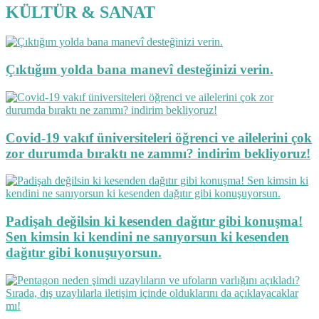
KÜLTÜR & SANAT
Çıktığım yolda bana manevî desteğinizi verin.
Covid-19 vakıf üniversiteleri öğrenci ve ailelerini çok
zor durumda bıraktı ne zammı? indirim bekliyoruz!
Padişah değilsin ki kesenden dağıtır gibi konuşma!
Sen kimsin ki kendini ne sanıyorsun ki kesenden
dağıtır gibi konuşuyorsun.