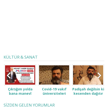
Vassalâtü vesselâmü alâ seyyidinâ
Muhammedin ve alâ âlihî ve sahbihî
ecmaîn. Allahümme entel-
ebediyyü’l-kadîm,...
KÜLTÜR & SANAT
Çıktığım yolda
Covid-19 vakıf
Padişah değilsin ki
bana manevî
üniversiteleri
kesenden dağıtır
desteğinizi verin.
öğrenci ve
gibi konuşma! Sen
ailelerini çok zor
kimsin ki kendini
SİZDEN GELEN YORUMLAR
durumda bıraktı
ne sanıyorsun ki