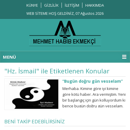
KÜNYE
GİZLİLİK
İLETİŞİM
HAKKIMDA
WEB SİTEME HOŞ GELDİNİZ, 07 Ağustos 2026
MENÜ
"Hz. İsmail" ile Etiketlenen Konular
“Bugün doğru gün vesselam”
Merhaba. Kimine göre iyi kimine
göre kötü haber. Ara vermiştim. Yeni
bir başlangıç için gün kolluyordum ki
bence bugün doğru gün vesselam.
Muharrem Ayının 1. Ve 10. (Aşura
Günü) Günlerinde üçer kez
BENİ TAKİP EDEBİLİRSİNİZ
okunması tavsiye edilir;
Elhamdülillâhi Rabbil-âlemîn.