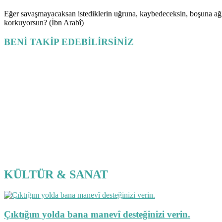
Eğer savaşmayacaksan istediklerin uğruna, kaybedeceksin, boşuna 
korkuyorsun? (İbn Arabî)
BENİ TAKİP EDEBİLİRSİNİZ
KÜLTÜR & SANAT
Çıktığım yolda bana manevî desteğinizi verin.