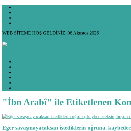
KÜNYE
GİZLİLİK
İLETİŞİM
HAKKIMDA
WEB SİTEME HOŞ GELDİNİZ, 06 Ağustos 2026
ANASAYFA
HUKUK KÖŞESİ
KÖŞE YAZILARIM
KÜLTÜR & SANAT
FOTO GALERİ
VİDEO GALERİ
"İbn Arabî" ile Etiketlenen Ko
Eğer savaşmayacaksan istediklerin uğruna, kaybede