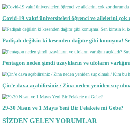
Covid-19 vakıf üniversiteleri öğrenci ve ailelerini ç
Padişah değilsin ki kesenden dağıtır gibi konuşma! S
Pentagon neden şimdi uzaylıların ve ufoların varlığını 
Çin’e dava açabilirsiniz / Zina neden yeniden suç o
29-30 Nisan ve 1 Mayıs Yeni Bir Felakete mi Gebe?
SİZDEN GELEN YORUMLAR