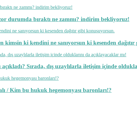
ok zor durumda bıraktı ne zammı? indirim bekliyoruz!
en kimsin ki kendini ne sanıyorsun ki kesenden dağıtır
açıkladı? Sırada, dış uzaylılarla iletişim içinde oldukl
lmalı / Kim bu hukuk hegemonyası baronları!?