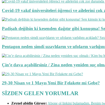
Covid-19 vakıf üniversiteleri öğrenci ve ailelerini ç
Padişah değilsin ki kesenden dağıtır gibi konuşma! S
Pentagon neden şimdi uzaylıların ve ufoların varlığını 
Çin’e dava açabilirsiniz / Zina neden yeniden suç o
29-30 Nisan ve 1 Mayıs Yeni Bir Felakete mi Gebe?
SİZDEN GELEN YORUMLAR
Zeynel abidin Gürsoy:
Abone ol linkini bulamadım. Benim twe