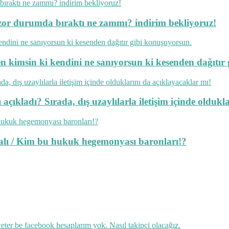
ok zor durumda bıraktı ne zammı? indirim bekliyoruz!
en kimsin ki kendini ne sanıyorsun ki kesenden dağıtır
açıkladı? Sırada, dış uzaylılarla iletişim içinde oldukl
lmalı / Kim bu hukuk hegemonyası baronları!?
ter be facebook hesaplarım yok. Nasıl takipçi olacağız.