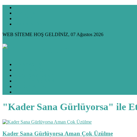
KÜNYE
GİZLİLİK
İLETİŞİM
HAKKIMDA
WEB SİTEME HOŞ GELDİNİZ, 07 Ağustos 2026
ANASAYFA
HUKUK KÖŞESİ
KÖŞE YAZILARIM
KÜLTÜR & SANAT
FOTO GALERİ
VİDEO GALERİ
"Kader Sana Gürlüyorsa" ile E
Kader Sana Gürlüyorsa Aman Çok Üzülme