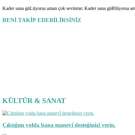
Kader sana güLüyorsa aman çok sevinme; Kader sana güRlüyorsa ama
BENİ TAKİP EDEBİLİRSİNİZ
KÜLTÜR & SANAT
Çıktığım yolda bana manevî desteğinizi verin.