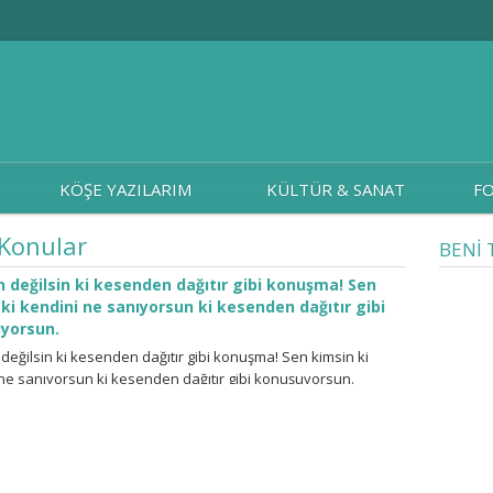
KÖŞE YAZILARIM
KÜLTÜR & SANAT
FO
 Konular
BENİ 
 değilsin ki kesenden dağıtır gibi konuşma! Sen
ki kendini ne sanıyorsun ki kesenden dağıtır gibi
yorsun.
değilsin ki kesenden dağıtır gibi konuşma! Sen kimsin ki
ne sanıyorsun ki kesenden dağıtır gibi konuşuyorsun.
n ve tüm sevdiklerinizin sağlıklı yaşayabilmesi için, videomuzu
osyal medya hesaplarınızda paylaşmayı ihmal etmeyin.