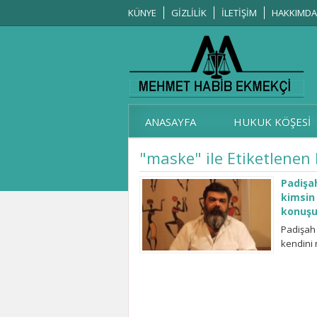
KÜNYE
GİZLİLİK
İLETİŞİM
HAKKIMDA
ANASAYFA
HUKUK KÖŞESİ
"maske" ile Etiketlenen
Padişah
kimsin 
konuşu
Padişah 
kendini 
Ailenizi
lütfen s