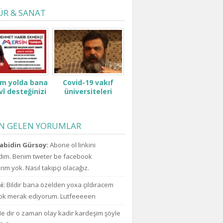
ÜR & SANAT
ım yolda bana
Covid-19 vakıf
Padişah değilsin ki
Pen
î desteğinizi
üniversiteleri
kesenden dağıtır
şimdi
verin.
öğrenci ve ailelerini
gibi konuşma! Sen
ufo
çok zor durumda
kimsin ki kendini ne
açıkl
bıraktı ne zammı?
sanıyorsun ki
uzay
EN GELEN YORUMLAR
indirim bekliyoruz!
kesenden dağıtır
için
gibi konuşuyorsun.
da a
abidin Gürsoy:
Abone ol linkini
ım. Benim tweter be facebook
ım yok. Nasıl takipçi olacağız.
i:
Bildir bana özelden yoxa çıldıracem
k merak ediyorum. Lutfeeeeen
e dir o zaman olay kadir kardeşim şöyle