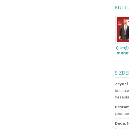
KÜLT
Çıktığ
manev
SİZD
Zeynel 
bulamad
hesaplar
Bestam
çoooooo
Dede:
N