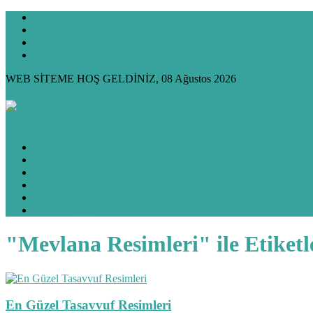
KÜNYE
GİZLİLİK
İLETİŞİM
HAKKIMDA
WEB SİTEME HOŞ GELDİNİZ, 08 Ağustos 2026
ANASAYFA
HUKUK KÖŞESİ
KÖŞE YAZILARIM
KÜLTÜR & SANAT
FOTO GALERİ
VİDEO GALERİ
"Mevlana Resimleri" ile Etiket
En Güzel Tasavvuf Resimleri