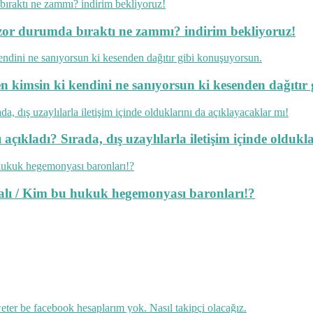
ok zor durumda bıraktı ne zammı? indirim bekliyoruz!
en kimsin ki kendini ne sanıyorsun ki kesenden dağıtır
açıkladı? Sırada, dış uzaylılarla iletişim içinde oldukl
lmalı / Kim bu hukuk hegemonyası baronları!?
ter be facebook hesaplarım yok. Nasıl takipçi olacağız.