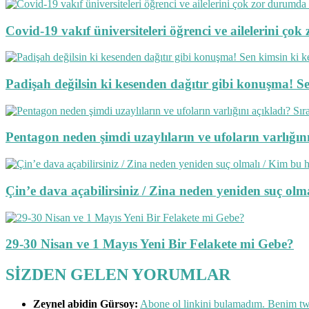
Covid-19 vakıf üniversiteleri öğrenci ve ailelerini ç
Padişah değilsin ki kesenden dağıtır gibi konuşma! S
Pentagon neden şimdi uzaylıların ve ufoların varlığını 
Çin’e dava açabilirsiniz / Zina neden yeniden suç o
29-30 Nisan ve 1 Mayıs Yeni Bir Felakete mi Gebe?
SİZDEN GELEN YORUMLAR
Zeynel abidin Gürsoy:
Abone ol linkini bulamadım. Benim twe