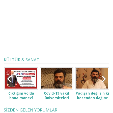
adaletsizliğe, zulme ve hatta bizzat
kendimiz lehine yapılan
haksızlıklara dur demezsek inanın
şu anı mumla arar hale geleceğiz!
Çıktığım yolda...
KÜLTÜR & SANAT
Çıktığım yolda
Covid-19 vakıf
Padişah değilsin ki
bana manevî
üniversiteleri
kesenden dağıtır
desteğinizi verin.
öğrenci ve
gibi konuşma! Sen
ailelerini çok zor
kimsin ki kendini
SİZDEN GELEN YORUMLAR
durumda bıraktı
ne sanıyorsun ki