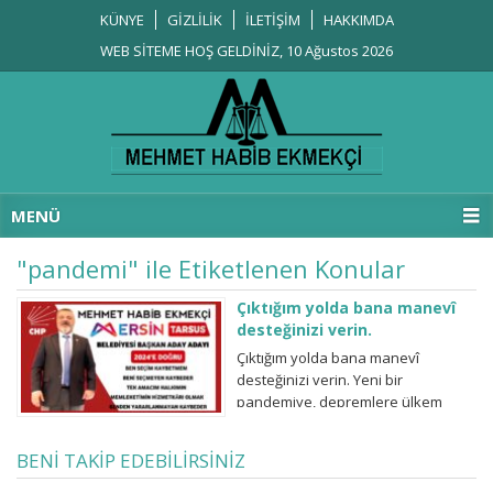
KÜNYE
GİZLİLİK
İLETİŞİM
HAKKIMDA
WEB SİTEME HOŞ GELDİNİZ, 10 Ağustos 2026
MENÜ
"pandemi" ile Etiketlenen Konular
Çıktığım yolda bana manevî
desteğinizi verin.
Çıktığım yolda bana manevî
desteğinizi verin. Yeni bir
pandemiye, depremlere ülkem
hazır mı? Biz millet olarak hazır
mıyız? Ne çabuk unuttuk! Ne kadar
BENİ TAKİP EDEBİLİRSİNİZ
vurdumduymazız olan bitenlere!
Nereden, kimden gelirse gelsin