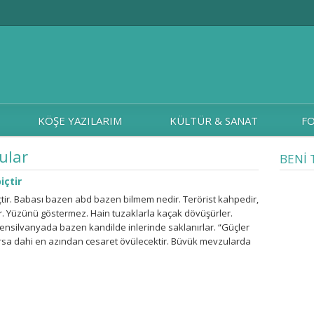
KÖŞE YAZILARIM
KÜLTÜR & SANAT
FO
ular
BENİ 
içtir
çtir. Babası bazen abd bazen bilmem nedir. Terörist kahpedir,
r. Yüzünü göstermez. Hain tuzaklarla kaçak dövüşürler.
nsilvanyada bazen kandilde inlerinde saklanırlar. “Güçler
rsa dahi en azından cesaret övülecektir. Büyük mevzularda
emiş olmak yeterlidir.”(Aurelius Propetius) Büyük
da, tüm yokluklar pahasına ve kefareti ne olursa olsun
k Milleti‘nin...