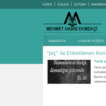
KÜNYE
GİZLİLİK
İLETİŞİM
HAKKIMDA
ANASAYFA
HUKUK KÖŞESİ
"piç" ile Etiketlenen Kon
Terör p
Terör pi
korkaktı
Bazen pe
yetmiyo
bunu ist
mevzular
Büyük Tür