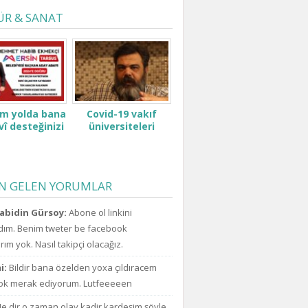
ÜR & SANAT
ım yolda bana
Covid-19 vakıf
Pen
î desteğinizi
üniversiteleri
şimdi
verin.
öğrenci ve ailelerini
ufo
Padişah değilsin ki
çok zor durumda
açıkl
kesenden dağıtır
bıraktı ne zammı?
uzay
gibi konuşma! Sen
indirim bekliyoruz!
için
kimsin ki kendini ne
EN GELEN YORUMLAR
da a
sanıyorsun ki
kesenden dağıtır
abidin Gürsoy:
Abone ol linkini
gibi konuşuyorsun.
ım. Benim tweter be facebook
ım yok. Nasıl takipçi olacağız.
i:
Bildir bana özelden yoxa çıldıracem
k merak ediyorum. Lutfeeeeen
e dir o zaman olay kadir kardeşim şöyle