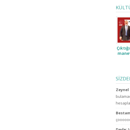
KÜLT
Çıktığ
manev
SİZD
Zeynel 
bulamad
hesaplar
Bestam
çoooooo
Dede:
N