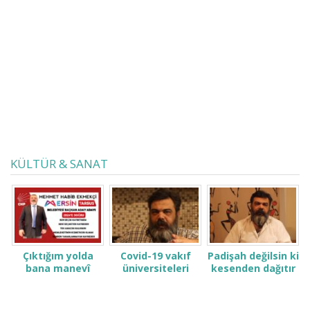
KÜLTÜR & SANAT
Çıktığım yolda
Covid-19 vakıf
Padişah değilsin ki
bana manevî
üniversiteleri
kesenden dağıtır
desteğinizi verin.
öğrenci ve
gibi konuşma! Sen
ailelerini çok zor
kimsin ki kendini
durumda bıraktı
ne sanıyorsun ki