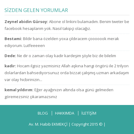
ne zammı? indirim
kesenden dağıtır
bekliyoruz!
gibi
SİZDEN GELEN YORUMLAR
konuşuyorsun.
u
Zeynel abidin Gürsoy:
Abone ol linkini bulamadım. Benim tweter be
facebook hesaplarım yok. Nasıl takipçi olacağız.
Bestami:
Bildir bana özelden yoxa çıldıracem çooooook merak
ediyorum. Lutfeeeeen
Dede:
Ne dir o zaman olay kadir kardeşim şöyle biz de bilelim
kadir:
Hocam ilgisiz yazmisiniz Allah aşkına hangi öngörü ile 2 trilyon
dolarlardan bahsediyorsunuz orda bizzat çalışmış uzman arkadaşım
var olay hicbirinizin...
kemal yıldırım:
Eğer ayağınızın altında olsa günü gelmeden
göremezsiniz çıkaramazsınız
BLOG
HAKKIMDA
İLETİŞİM
Av. M. Habib EKMEKÇİ
| Copyright 2015 © |