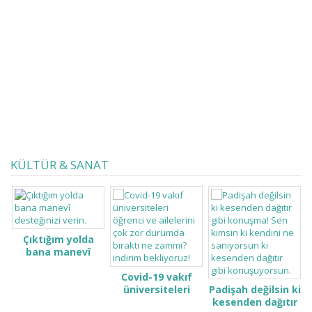
başına düşen milli gelirle olur, itibar
öğretmenlere verilen değerle olur,
itibar işsizin en aza
indirgenmesiyle, Sosyal Devlet
İlkesinin hayata geçirilmesiyle olur.
İtibar...
KÜLTÜR & SANAT
Çıktığım yolda
bana manevî
desteğinizi verin.
Covid-19 vakıf
üniversiteleri
Padişah değilsin ki
öğrenci ve
kesenden dağıtır