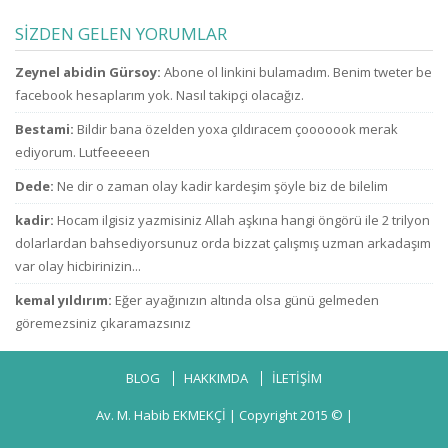
ailelerini çok zor
gibi konuşma! Sen
durumda bıraktı
kimsin ki kendini
SİZDEN GELEN YORUMLAR
ne zammı? indirim
ne sanıyorsun ki
bekliyoruz!
kesenden dağıtır
u
Zeynel abidin Gürsoy:
Abone ol linkini bulamadım. Benim tweter be
gibi
konuşuyorsun.
facebook hesaplarım yok. Nasıl takipçi olacağız.
Bestami:
Bildir bana özelden yoxa çıldıracem çooooook merak
ediyorum. Lutfeeeeen
Dede:
Ne dir o zaman olay kadir kardeşim şöyle biz de bilelim
kadir:
Hocam ilgisiz yazmisiniz Allah aşkına hangi öngörü ile 2 trilyon
dolarlardan bahsediyorsunuz orda bizzat çalışmış uzman arkadaşım
var olay hicbirinizin...
kemal yıldırım:
Eğer ayağınızın altında olsa günü gelmeden
göremezsiniz çıkaramazsınız
BLOG
HAKKIMDA
İLETİŞİM
Av. M. Habib EKMEKÇİ
| Copyright 2015 © |