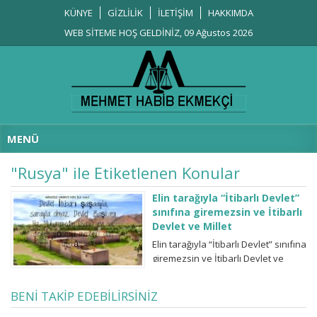
KÜNYE
GİZLİLİK
İLETİŞİM
HAKKIMDA
WEB SİTEME HOŞ GELDİNİZ, 09 Ağustos 2026
MENÜ
"Rusya" ile Etiketlenen Konular
Elin tarağıyla “İtibarlı Devlet”
sınıfına giremezsin ve İtibarlı
Devlet ve Millet
Elin tarağıyla “İtibarlı Devlet” sınıfına
giremezsin ve İtibarlı Devlet ve
Millet: İtibar, Türk Askeri’ne çaputa
selam durdurulan Devlet Törenli
BENİ TAKİP EDEBİLİRSİNİZ
karşılamalarla değil, o çaputu
muhatap almamakla olur. İtibar kişi