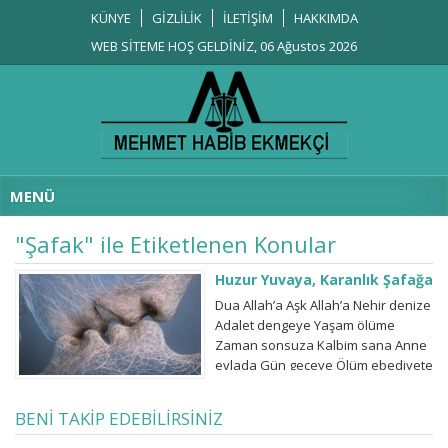
KÜNYE
GİZLİLİK
İLETİŞİM
HAKKIMDA
WEB SİTEME HOŞ GELDİNİZ, 06 Ağustos 2026
MENÜ
"Şafak" ile Etiketlenen Konular
Huzur Yuvaya, Karanlık Şafağa
Dua Allah’a Aşk Allah’a Nehir denize
Adalet dengeye Yaşam ölüme
Zaman sonsuza Kalbim sana Anne
evlada Gün geceye Ölüm ebediyete
Acılar olgunluğa Rüzgâr ekine Sabır
bilgeliğe Dün hatıralara Bugün
BENİ TAKİP EDEBİLİRSİNİZ
yarınlara Huzur yuvaya Karanlık
şafağa Akar…