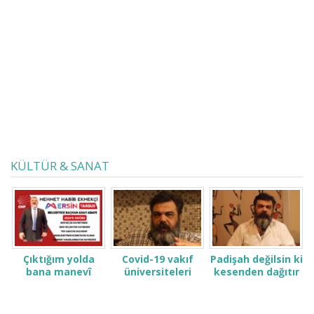
KÜLTÜR & SANAT
Çıktığım yolda
Covid-19 vakıf
Padişah değilsin ki
bana manevî
üniversiteleri
kesenden dağıtır
desteğinizi verin.
öğrenci ve
gibi konuşma! Sen
ailelerini çok zor
kimsin ki kendini
durumda bıraktı
ne sanıyorsun ki