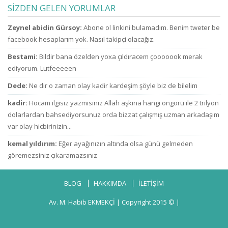
ne zammı? indirim
kesenden dağıtır
u
SİZDEN GELEN YORUMLAR
bekliyoruz!
gibi
konuşuyorsun.
Zeynel abidin Gürsoy:
Abone ol linkini bulamadım. Benim tweter be
facebook hesaplarım yok. Nasıl takipçi olacağız.
Bestami:
Bildir bana özelden yoxa çıldıracem çooooook merak
ediyorum. Lutfeeeeen
Dede:
Ne dir o zaman olay kadir kardeşim şöyle biz de bilelim
kadir:
Hocam ilgisiz yazmisiniz Allah aşkına hangi öngörü ile 2 trilyon
dolarlardan bahsediyorsunuz orda bizzat çalışmış uzman arkadaşım
var olay hicbirinizin...
kemal yıldırım:
Eğer ayağınızın altında olsa günü gelmeden
göremezsiniz çıkaramazsınız
BLOG
HAKKIMDA
İLETİŞİM
Av. M. Habib EKMEKÇİ
| Copyright 2015 © |