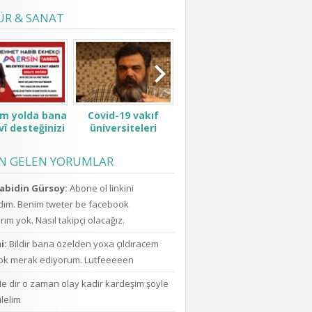
ÜR & SANAT
ım yolda bana
Covid-19 vakıf
Padişah değilsin ki
Pen
î desteğinizi
üniversiteleri
kesenden dağıtır
şimdi
verin.
öğrenci ve ailelerini
gibi konuşma! Sen
ufo
çok zor durumda
kimsin ki kendini ne
açıkl
EN GELEN YORUMLAR
bıraktı ne zammı?
sanıyorsun ki
uzay
indirim bekliyoruz!
kesenden dağıtır
için
abidin Gürsoy:
Abone ol linkini
gibi konuşuyorsun.
da a
ım. Benim tweter be facebook
ım yok. Nasıl takipçi olacağız.
i:
Bildir bana özelden yoxa çıldıracem
k merak ediyorum. Lutfeeeeen
e dir o zaman olay kadir kardeşim şöyle
ilelim