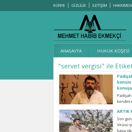
KÜNYE
GİZLİLİK
İLETİŞİM
HAKKIMDA
ANASAYFA
HUKUK KÖŞESİ
"servet vergisi" ile Etik
Padişah
kimsin 
konuşu
Padişah 
kendini 
Ailenizi
ARTIK 
lütfen s
Son günl
Virüsü ş
başa çık