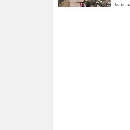
korunma 
VAKTİ GE
yaşayabi
paylaşm