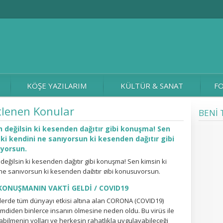
KÖŞE YAZILARIM
KÜLTÜR & SANAT
FO
etlenen Konular
BENİ 
 değilsin ki kesenden dağıtır gibi konuşma! Sen
ki kendini ne sanıyorsun ki kesenden dağıtır gibi
yorsun.
değilsin ki kesenden dağıtır gibi konuşma! Sen kimsin ki
ne sanıyorsun ki kesenden dağıtır gibi konuşuyorsun.
n ve tüm sevdiklerinizin sağlıklı yaşayabilmesi için, videomuzu
KONUŞMANIN VAKTİ GELDİ / COVID19
osyal medya hesaplarınızda paylaşmayı ihmal etmeyin.
erde tüm dünyayı etkisi altına alan CORONA (COVID19)
imdiden binlerce insanın ölmesine neden oldu. Bu virüs ile
abilmenin yolları ve herkesin rahatlıkla uygulayabileceği