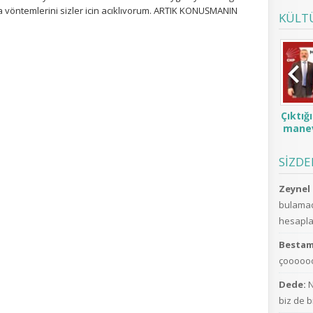
yöntemlerini sizler için açıklıyorum. ARTIK KONUŞMANIN
KÜLT
LDİ / COVID19 Ailenizin ve tüm sevdiklerinizin sağlıklı
lmesi için, videomuzu lütfen sosyal medya hesaplarınızda
ayı ihmal etmeyin.
Çıktığ
manev
SİZD
Zeynel 
bulamad
hesaplar
Bestam
çoooooo
Dede:
N
biz de b