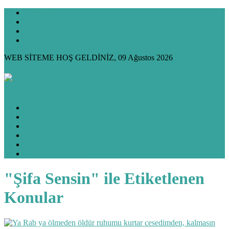
KÜNYE
GİZLİLİK
İLETİŞİM
HAKKIMDA
WEB SİTEME HOŞ GELDİNİZ, 09 Ağustos 2026
ANASAYFA
HUKUK KÖŞESİ
KÖŞE YAZILARIM
KÜLTÜR & SANAT
FOTO GALERİ
VİDEO GALERİ
"Şifa Sensin" ile Etiketlenen
Konular