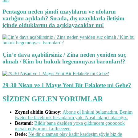
Pentagon neden şimdi uzaylıların ve ufoların
varlığını açıkladı? Sırada, dış uzaylılarla iletişim
içinde olduklarını da açıklayacaklar mı!
Çin’e dava açabilirsiniz / Zina neden yeniden suç
olmalı / Kim bu hukuk hegemonyası baronları!?
29-30 Nisan ve 1 Mayıs Yeni Bir Felakete mi Gebe?
SİZDEN GELEN YORUMLAR
Zeynel abidin Gürsoy:
Abone ol linkini bulamadım. Benim
tweter be facebook hesaplarım yok. Nasıl takipçi olacağız.
Bestami:
Bildir bana özelden yoxa çıldıracem çooooook
merak ediyorum. Lutfeeeeen
Dede:
Ne dir o zaman olay kadir kardeşim şöyle biz de