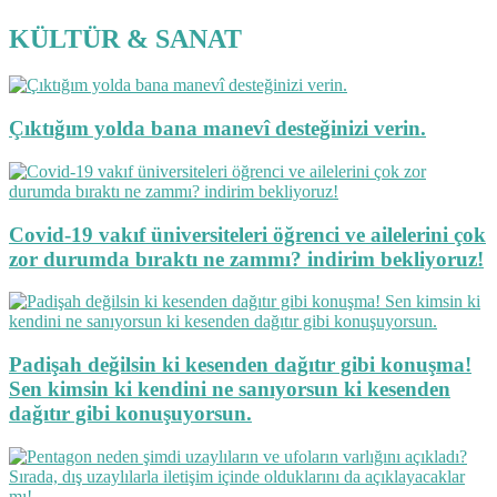
KÜLTÜR & SANAT
Çıktığım yolda bana manevî desteğinizi verin.
Covid-19 vakıf üniversiteleri öğrenci ve ailelerini çok
zor durumda bıraktı ne zammı? indirim bekliyoruz!
Padişah değilsin ki kesenden dağıtır gibi konuşma!
Sen kimsin ki kendini ne sanıyorsun ki kesenden
dağıtır gibi konuşuyorsun.