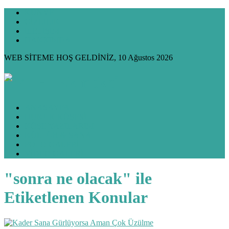
KÜNYE
GİZLİLİK
İLETİŞİM
HAKKIMDA
WEB SİTEME HOŞ GELDİNİZ, 10 Ağustos 2026
ANASAYFA
HUKUK KÖŞESİ
KÖŞE YAZILARIM
KÜLTÜR & SANAT
FOTO GALERİ
VİDEO GALERİ
"sonra ne olacak" ile
Etiketlenen Konular