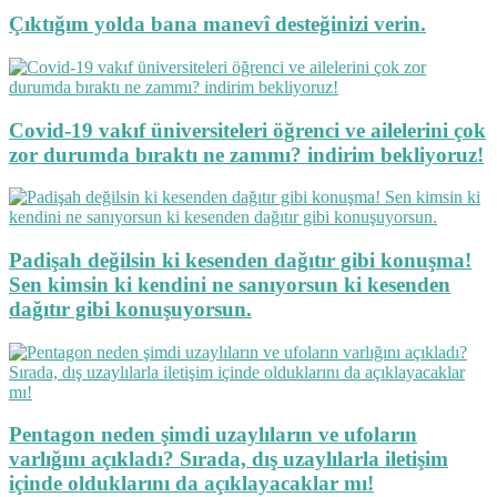
Çıktığım yolda bana manevî desteğinizi verin.
Covid-19 vakıf üniversiteleri öğrenci ve ailelerini çok
zor durumda bıraktı ne zammı? indirim bekliyoruz!
Padişah değilsin ki kesenden dağıtır gibi konuşma!
Sen kimsin ki kendini ne sanıyorsun ki kesenden
dağıtır gibi konuşuyorsun.
Pentagon neden şimdi uzaylıların ve ufoların
varlığını açıkladı? Sırada, dış uzaylılarla iletişim
içinde olduklarını da açıklayacaklar mı!