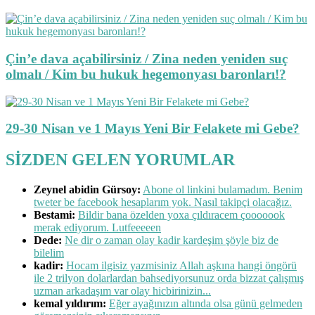
Çin’e dava açabilirsiniz / Zina neden yeniden suç
olmalı / Kim bu hukuk hegemonyası baronları!?
29-30 Nisan ve 1 Mayıs Yeni Bir Felakete mi Gebe?
SİZDEN GELEN YORUMLAR
Zeynel abidin Gürsoy:
Abone ol linkini bulamadım. Benim
tweter be facebook hesaplarım yok. Nasıl takipçi olacağız.
Bestami:
Bildir bana özelden yoxa çıldıracem çooooook
merak ediyorum. Lutfeeeeen
Dede:
Ne dir o zaman olay kadir kardeşim şöyle biz de
bilelim
kadir:
Hocam ilgisiz yazmisiniz Allah aşkına hangi öngörü
ile 2 trilyon dolarlardan bahsediyorsunuz orda bizzat çalışmış
uzman arkadaşım var olay hicbirinizin...
kemal yıldırım:
Eğer ayağınızın altında olsa günü gelmeden