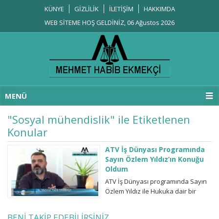
KÜNYE
GİZLİLİK
İLETİŞİM
HAKKIMDA
WEB SİTEME HOŞ GELDİNİZ, 06 Ağustos 2026
MENÜ
"Sosyal mühendislik" ile Etiketlenen
Konular
ATV İş Dünyası Programında
Sayın Özlem Yıldız’ın Konuğu
Oldum
ATV İş Dünyası programında Sayın
Özlem Yıldız ile Hukuka dair bir
sohbet gerçekleştirdik. Umarım
güncel hukukî sorunlarınıza bir
BENİ TAKİP EDEBİLİRSİNİZ