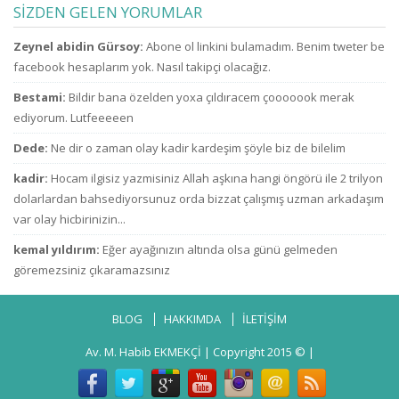
ailelerini çok zor
kimsin ki kendini
SİZDEN GELEN YORUMLAR
durumda bıraktı
ne sanıyorsun ki
ne zammı? indirim
kesenden dağıtır
u
Zeynel abidin Gürsoy:
Abone ol linkini bulamadım. Benim tweter be
bekliyoruz!
gibi
konuşuyorsun.
facebook hesaplarım yok. Nasıl takipçi olacağız.
Bestami:
Bildir bana özelden yoxa çıldıracem çooooook merak
ediyorum. Lutfeeeeen
Dede:
Ne dir o zaman olay kadir kardeşim şöyle biz de bilelim
kadir:
Hocam ilgisiz yazmisiniz Allah aşkına hangi öngörü ile 2 trilyon
dolarlardan bahsediyorsunuz orda bizzat çalışmış uzman arkadaşım
var olay hicbirinizin...
kemal yıldırım:
Eğer ayağınızın altında olsa günü gelmeden
göremezsiniz çıkaramazsınız
BLOG
HAKKIMDA
İLETİŞİM
Av. M. Habib EKMEKÇİ
| Copyright 2015 © |