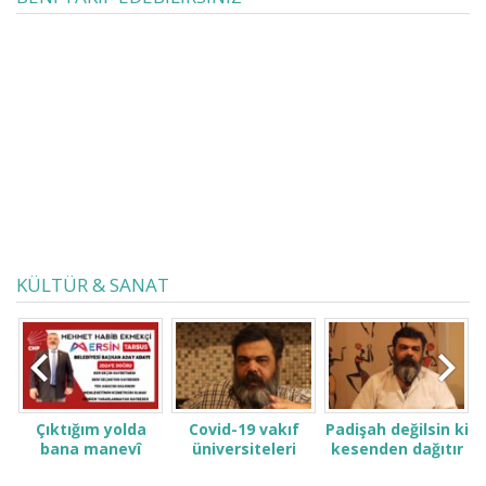
nebze ışık tutabilmişizdir.
KÜLTÜR & SANAT
Çıktığım yolda
Covid-19 vakıf
Padişah değilsin ki
bana manevî
üniversiteleri
kesenden dağıtır
desteğinizi verin.
öğrenci ve
gibi konuşma! Sen