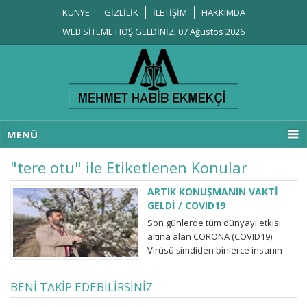
KÜNYE
GİZLİLİK
İLETİŞİM
HAKKIMDA
WEB SİTEME HOŞ GELDİNİZ, 07 Ağustos 2026
MENÜ
"tere otu" ile Etiketlenen Konular
ARTIK KONUŞMANIN VAKTİ
GELDİ / COVID19
Son günlerde tüm dünyayı etkisi
altına alan CORONA (COVID19)
Virüsü şimdiden binlerce insanın
ölmesine neden oldu. Bu virüs ile
başa çıkabilmenin yolları ve
BENİ TAKİP EDEBİLİRSİNİZ
herkesin rahatlıkla
uygulayabileceği korunma