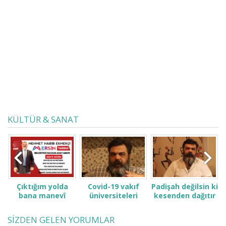
yöntemlerini sizler için açıklıyorum.
ARTIK KONUŞMANIN VAKTİ GELDİ /
COVID19 Ailenizin ve tüm
sevdiklerinizin sağlıklı
yaşayabilmesi için, videomuzu
lütfen sosyal medya
hesaplarınızda paylaşmayı ihmal
etmeyin.
KÜLTÜR & SANAT
Çıktığım yolda
Covid-19 vakıf
Padişah değilsin ki
bana manevî
üniversiteleri
kesenden dağıtır
desteğinizi verin.
öğrenci ve
gibi konuşma! Sen
ailelerini çok zor
kimsin ki kendini
SİZDEN GELEN YORUMLAR
durumda bıraktı
ne sanıyorsun ki