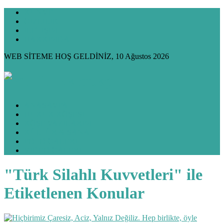
KÜNYE
GİZLİLİK
İLETİŞİM
HAKKIMDA
WEB SİTEME HOŞ GELDİNİZ, 10 Ağustos 2026
ANASAYFA
HUKUK KÖŞESİ
KÖŞE YAZILARIM
KÜLTÜR & SANAT
FOTO GALERİ
VİDEO GALERİ
"Türk Silahlı Kuvvetleri" ile
Etiketlenen Konular