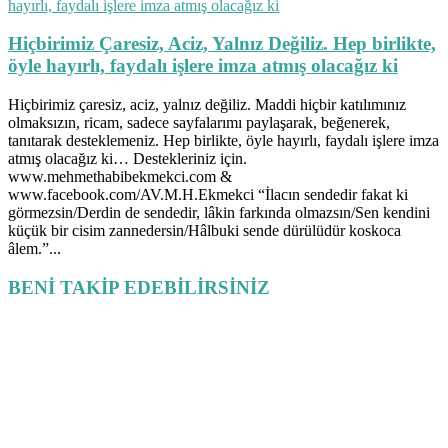
Hiçbirimiz Çaresiz, Aciz, Yalnız Değiliz. Hep birlikte,
öyle hayırlı, faydalı işlere imza atmış olacağız ki
Hiçbirimiz çaresiz, aciz, yalnız değiliz. Maddi hiçbir katılımınız
olmaksızın, ricam, sadece sayfalarımı paylaşarak, beğenerek,
tanıtarak desteklemeniz. Hep birlikte, öyle hayırlı, faydalı işlere imza
atmış olacağız ki… Destekleriniz için.
www.mehmethabibekmekci.com &
www.facebook.com/AV.M.H.Ekmekci “İlacın sendedir fakat ki
görmezsin/Derdin de sendedir, lâkin farkında olmazsın/Sen kendini
küçük bir cisim zannedersin/Hâlbuki sende dürülüdür koskoca
âlem.”...
BENİ TAKİP EDEBİLİRSİNİZ