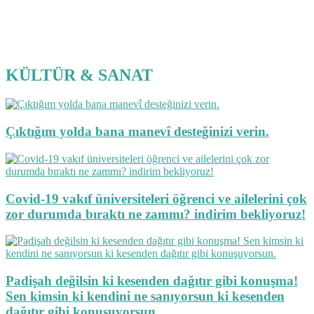
KÜLTÜR & SANAT
Çıktığım yolda bana manevî desteğinizi verin.
Covid-19 vakıf üniversiteleri öğrenci ve ailelerini çok
zor durumda bıraktı ne zammı? indirim bekliyoruz!
Padişah değilsin ki kesenden dağıtır gibi konuşma!
Sen kimsin ki kendini ne sanıyorsun ki kesenden
dağıtır gibi konuşuyorsun.