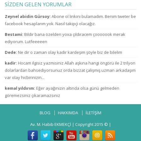
ailelerini çok zor
kimsin ki kendini
SİZDEN GELEN YORUMLAR
durumda bıraktı
ne sanıyorsun ki
ne zammı? indirim
kesenden dağıtır
u
Zeynel abidin Gürsoy:
Abone ol linkini bulamadım. Benim tweter be
bekliyoruz!
gibi
konuşuyorsun.
facebook hesaplarım yok. Nasıl takipçi olacağız.
Bestami:
Bildir bana özelden yoxa çıldıracem çooooook merak
ediyorum. Lutfeeeeen
Dede:
Ne dir o zaman olay kadir kardeşim şöyle biz de bilelim
kadir:
Hocam ilgisiz yazmisiniz Allah aşkına hangi öngörü ile 2 trilyon
dolarlardan bahsediyorsunuz orda bizzat çalışmış uzman arkadaşım
var olay hicbirinizin...
kemal yıldırım:
Eğer ayağınızın altında olsa günü gelmeden
göremezsiniz çıkaramazsınız
BLOG
HAKKIMDA
İLETİŞİM
Av. M. Habib EKMEKÇİ
| Copyright 2015 © |