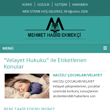
KÜNYE
GİZLİLİK
İLETİŞİM
HAKKIMDA
WEB SİTEME HOŞ GELDİNİZ, 09 Ağustos 2026
MENÜ
"Velayet Hukuku" ile Etiketlenen
Konular
HACİZLİ ÇOCUKLAR/VELAYET
HACİZLİ ÇOCUKLAR/VELAYET
Velayet çekişmelerinin, çocuklar
üzerinde korkunç sonuçlarının
gözlemlendiği haberlere son
zamanda oldukça sık
rastlanmaktadır. Bu vakaların
BENİ TAKİP EDEBİLİRSİNİZ