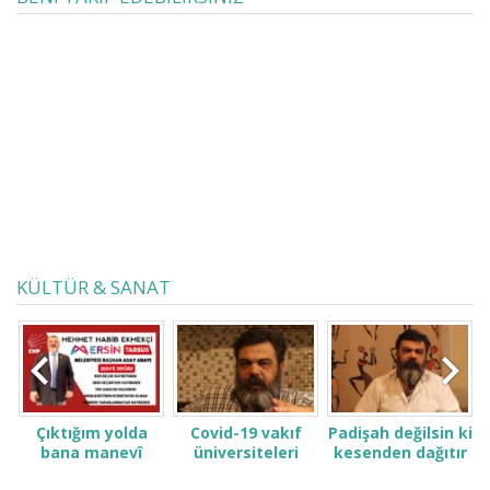
yüzdesi yüksek bir oranda olmak
üzere, o an çocuğu fiilen elinde
bulunduran ebeveynin ne yazık ki
türlü yollarla çocuğu
yönlendirmesiyle yaşandığı bir
gerçekliktir. Üç bölümlük yazı
dizimde velayet hukuku ve velayet
sorununun çözümüne...
KÜLTÜR & SANAT
Çıktığım yolda
Covid-19 vakıf
Padişah değilsin ki
bana manevî
üniversiteleri
kesenden dağıtır
desteğinizi verin.
öğrenci ve
gibi konuşma! Sen