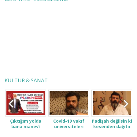
kimsenin haddi değil bu süreci
fırsata çevirmek! Lütfen geleceğimiz
olan gençlere destek olun. Seslerini
duyun, duyurun, çoğaltın. Gündeme
dair önemli konular hakkında
çevrenizi haberdar etmek
istiyorsanız, videomuzu sosyal
medya hesaplarınızda paylaşmayı
ihmal etmeyin.
KÜLTÜR & SANAT
Çıktığım yolda
Covid-19 vakıf
Padişah değilsin ki
bana manevî
üniversiteleri
kesenden dağıtır
desteğinizi verin.
öğrenci ve
gibi konuşma! Sen