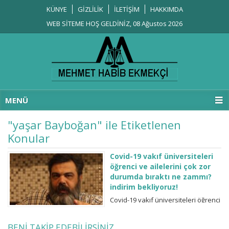
KÜNYE
GİZLİLİK
İLETİŞİM
HAKKIMDA
WEB SİTEME HOŞ GELDİNİZ, 08 Ağustos 2026
MENÜ
"yaşar Bayboğan" ile Etiketlenen
Konular
Covid-19 vakıf üniversiteleri
öğrenci ve ailelerini çok zor
durumda bıraktı ne zammı?
indirim bekliyoruz!
Covid-19 vakıf üniversiteleri öğrenci
ve ailelerini çok zor durumda bıraktı
ne zammı? indirim bekliyoruz! Hiç
BENİ TAKİP EDEBİLİRSİNİZ