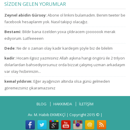
ailelerini çok zor
kimsin ki kendini
SİZDEN GELEN YORUMLAR
durumda bıraktı
ne sanıyorsun ki
ne zammı? indirim
kesenden dağıtır
u
Zeynel abidin Gürsoy:
Abone ol linkini bulamadım. Benim tweter be
bekliyoruz!
gibi
konuşuyorsun.
facebook hesaplarım yok. Nasıl takipçi olacağız.
Bestami:
Bildir bana özelden yoxa çıldıracem çooooook merak
ediyorum. Lutfeeeeen
Dede:
Ne dir o zaman olay kadir kardeşim şöyle biz de bilelim
kadir:
Hocam ilgisiz yazmisiniz Allah aşkına hangi öngörü ile 2 trilyon
dolarlardan bahsediyorsunuz orda bizzat çalışmış uzman arkadaşım
var olay hicbirinizin...
kemal yıldırım:
Eğer ayağınızın altında olsa günü gelmeden
göremezsiniz çıkaramazsınız
BLOG
HAKKIMDA
İLETİŞİM
Av. M. Habib EKMEKÇİ
| Copyright 2015 © |