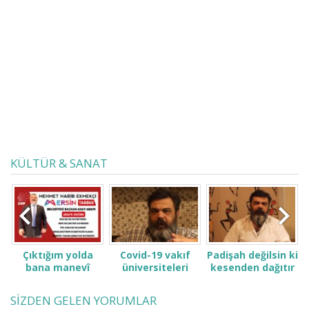
öldüğüme değsin Öleyim, bitirip
başladıklarımı Oğlum bak belki de
bu saat Son saatindir Demekten
kurtulayım, öleyim Ama ayakta Ve
savaşırken öleyim Öyle al
emanetini Ya Rab Neye...
KÜLTÜR & SANAT
Çıktığım yolda
Covid-19 vakıf
Padişah değilsin ki
bana manevî
üniversiteleri
kesenden dağıtır
desteğinizi verin.
öğrenci ve
gibi konuşma! Sen
ailelerini çok zor
kimsin ki kendini
SİZDEN GELEN YORUMLAR
durumda bıraktı
ne sanıyorsun ki