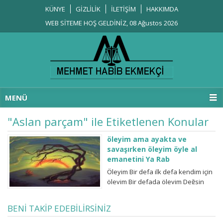
KÜNYE
GİZLİLİK
İLETİŞİM
HAKKIMDA
WEB SİTEME HOŞ GELDİNİZ, 08 Ağustos 2026
MENÜ
"Aslan parçam" ile Etiketlenen Konular
öleyim ama ayakta ve
savaşırken öleyim öyle al
emanetini Ya Rab
Öleyim Bir defa ilk defa kendim için
öleyim Bir defada öleyim Değsin
öldüğüme Değdi yaşadığıma,
yaptıklarıma Yaşadığıma,
BENİ TAKİP EDEBİLİRSİNİZ
yaşattıklarım değmedi Hak
etmediler, değmezdiler Öleyim,