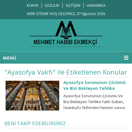
KÜNYE
GİZLİLİK
İLETİŞİM
HAKKIMDA
WEB SİTEME HOŞ GELDİNİZ, 07 Ağustos 2026
MENÜ
"Ayasofya Vakfı" ile Etiketlenen Konular
Ayasofya Sorununun Çözümü
Ve Bizi Bekleyen Tehlike
Ayasofya Sorununun Çözümü Ve
Bizi Bekleyen Tehlike Fatih Sultan,
İstanbul’u fethinden hemen sonra,
1 Haziran 1453 de Ayasofya için bir
vakıf kurar. Kurduğu vakfın
BENİ TAKİP EDEBİLİRSİNİZ
senedini şöyle yazdırır “İşte bu
benim Ayasofya Vakfiyem,