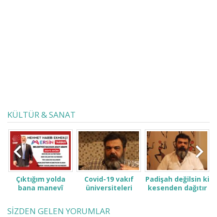
dolayısıyla kim bu Ayasofya’yı
camiye dönüştüren vakfiyemi
değiştirirse, bir maddesini tebdil
ederse onu iptal veya tedile
koşarsa, fasit...
KÜLTÜR & SANAT
Çıktığım yolda
Covid-19 vakıf
Padişah değilsin ki
bana manevî
üniversiteleri
kesenden dağıtır
desteğinizi verin.
öğrenci ve
gibi konuşma! Sen
ailelerini çok zor
kimsin ki kendini
SİZDEN GELEN YORUMLAR
durumda bıraktı
ne sanıyorsun ki