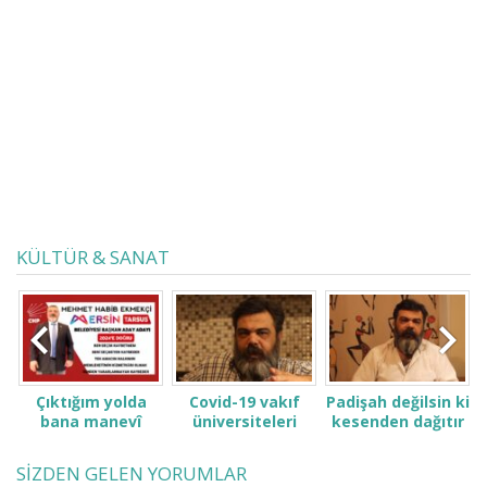
musunuz? Kimliğimizi,
pasaportumuzu güçlendirmezsek
Devlet İtibarından bahsetmeyelim
demişiz. Trump’a “deli” demişiz, ne
yapacağı belli olmayan bir
evanjelist bir faşisttir Trump.
(Evanjelizm, genel anlamıyla inciller
hakkında vaaz vermektir....
KÜLTÜR & SANAT
Çıktığım yolda
Covid-19 vakıf
Padişah değilsin ki
bana manevî
üniversiteleri
kesenden dağıtır
desteğinizi verin.
öğrenci ve
gibi konuşma! Sen
ailelerini çok zor
kimsin ki kendini
SİZDEN GELEN YORUMLAR
durumda bıraktı
ne sanıyorsun ki