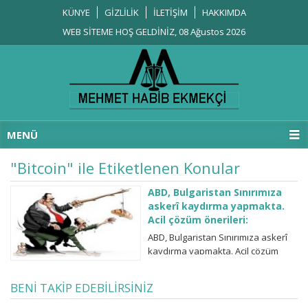
KÜNYE
GİZLİLİK
İLETİŞİM
HAKKIMDA
WEB SİTEME HOŞ GELDİNİZ, 08 Ağustos 2026
MENÜ
"Bitcoin" ile Etiketlenen Konular
ABD, Bulgaristan Sınırımıza
askerî kaydırma yapmakta.
Acil çözüm önerileri:
ABD, Bulgaristan Sınırımıza askerî
kaydırma yapmakta. Acil çözüm
önerileri: Vize yasağından sonra,
şimdi de Bulgaristan’da konuşlu
BENİ TAKİP EDEBİLİRSİNİZ
Amerikan askerî birliklerini Türkiye
Sınırına yönlendirdiğini biliyor