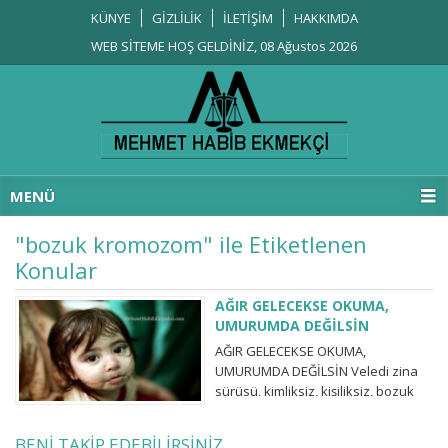
KÜNYE
GİZLİLİK
İLETİŞİM
HAKKIMDA
WEB SİTEME HOŞ GELDİNİZ, 08 Ağustos 2026
MENÜ
"bozuk kromozom" ile Etiketlenen
Konular
AĞIR GELECEKSE OKUMA,
UMURUMDA DEĞİLSİN
AĞIR GELECEKSE OKUMA,
UMURUMDA DEĞİLSİN Veledi zina
sürüsü, kimliksiz, kişiliksiz, bozuk
kromozom ürünü yaratıklar. Bakın
şu resimlere. Bakın da taptığınız ne
BENİ TAKİP EDEBİLİRSİNİZ