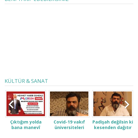
ise sizi affedecek mi karar verin.
Masaya sizle oturan kalkanlar da
dâhil hesap vereceksiniz.
Analarının mahremi herkese açık
sürüsü. Mertçe savaşmayı da
öğreneceksiniz. Tek maharetiniz
kahpelik. Bunun da bedelini...
KÜLTÜR & SANAT
Çıktığım yolda
Covid-19 vakıf
Padişah değilsin ki
bana manevî
üniversiteleri
kesenden dağıtır
desteğinizi verin.
öğrenci ve
gibi konuşma! Sen