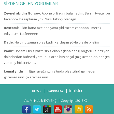
ailelerini çok zor
kimsin ki kendini
SİZDEN GELEN YORUMLAR
durumda bıraktı
ne sanıyorsun ki
ne zammı? indirim
kesenden dağıtır
u
Zeynel abidin Gürsoy:
Abone ol linkini bulamadım. Benim tweter be
bekliyoruz!
gibi
konuşuyorsun.
facebook hesaplarım yok. Nasıl takipçi olacağız.
Bestami:
Bildir bana özelden yoxa çıldıracem çooooook merak
ediyorum. Lutfeeeeen
Dede:
Ne dir o zaman olay kadir kardeşim şöyle biz de bilelim
kadir:
Hocam ilgisiz yazmisiniz Allah aşkına hangi öngörü ile 2 trilyon
dolarlardan bahsediyorsunuz orda bizzat çalışmış uzman arkadaşım
var olay hicbirinizin...
kemal yıldırım:
Eğer ayağınızın altında olsa günü gelmeden
göremezsiniz çıkaramazsınız
BLOG
HAKKIMDA
İLETİŞİM
Av. M. Habib EKMEKÇİ
| Copyright 2015 © |