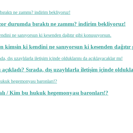
ok zor durumda bıraktı ne zammı? indirim bekliyoruz!
en kimsin ki kendini ne sanıyorsun ki kesenden dağıtır
açıkladı? Sırada, dış uzaylılarla iletişim içinde oldukl
lmalı / Kim bu hukuk hegemonyası baronları!?