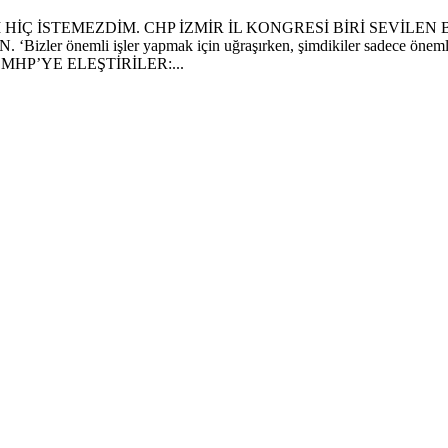
İÇ İSTEMEZDİM. CHP İZMİR İL KONGRESİ BİRİ SEVİLEN 
li işler yapmak için uğraşırken, şimdikiler sadece önemli olm
HP’YE ELEŞTİRİLER:...