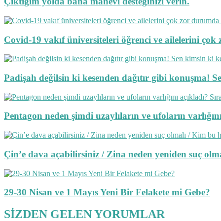
Çıktığım yolda bana manevî desteğinizi verin.
Covid-19 vakıf üniversiteleri öğrenci ve ailelerini ç
Padişah değilsin ki kesenden dağıtır gibi konuşma! S
Pentagon neden şimdi uzaylıların ve ufoların varlığını 
Çin’e dava açabilirsiniz / Zina neden yeniden suç o
29-30 Nisan ve 1 Mayıs Yeni Bir Felakete mi Gebe?
SİZDEN GELEN YORUMLAR