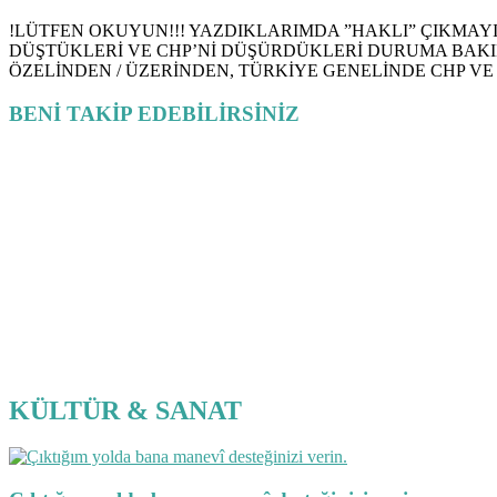
!LÜTFEN OKUYUN!!! YAZDIKLARIMDA ”HAKLI” ÇIKMAYI H
DÜŞTÜKLERİ VE CHP’Nİ DÜŞÜRDÜKLERİ DURUMA BAKIN. ‘Bizler önem
ÖZELİNDEN / ÜZERİNDEN, TÜRKİYE GENELİNDE CHP VE M
BENİ TAKİP EDEBİLİRSİNİZ
KÜLTÜR & SANAT