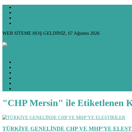
KÜNYE
GİZLİLİK
İLETİŞİM
HAKKIMDA
WEB SİTEME HOŞ GELDİNİZ, 07 Ağustos 2026
ANASAYFA
HUKUK KÖŞESİ
KÖŞE YAZILARIM
KÜLTÜR & SANAT
FOTO GALERİ
VİDEO GALERİ
"CHP Mersin" ile Etiketlenen 
TÜRKİYE GENELİNDE CHP VE MHP’YE ELEŞT