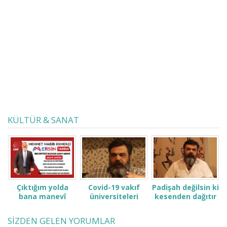
SADECE KENDİN İÇİN YAŞIYORSAN,
HAKSIZLIKLAR KARŞISINDA
SUSACAKSAN, BOŞUNA AÇ SUSUZ
KALMA… Fuhuşa sürüklenen,
istismar edilen, şiddetin her türüne
maruz kalan kadınları; Eğitim
görmesi, şefkati, hissedip yaşaması
gereken yaşta, çalıştırılan, istismarın
her türüne maruz kalan çocukları;
Açlığa mahkum edilen tüm
emekçileri; Dışlanan engellileri;...
KÜLTÜR & SANAT
Çıktığım yolda
Covid-19 vakıf
Padişah değilsin ki
bana manevî
üniversiteleri
kesenden dağıtır
desteğinizi verin.
öğrenci ve
gibi konuşma! Sen
ailelerini çok zor
kimsin ki kendini
SİZDEN GELEN YORUMLAR
durumda bıraktı
ne sanıyorsun ki