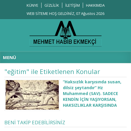
KÜNYE
GİZLİLİK
İLETİŞİM
HAKKIMDA
WEB SİTEME HOŞ GELDİNİZ, 07 Ağustos 2026
MENÜ
"eğitim" ile Etiketlenen Konular
“Haksızlık karşısında susan,
dilsiz şeytandır” Hz
Muhammed (SAV). SADECE
KENDİN İÇİN YAŞIYORSAN,
HAKSIZLIKLAR KARŞISINDA
SUSACAKSAN, BOŞUNA AÇ
SUSUZ KALMA
BENİ TAKİP EDEBİLİRSİNİZ
““Haksızlık karşısında susan, dilsiz
şeytandır” Hz Muhammed (SAV).