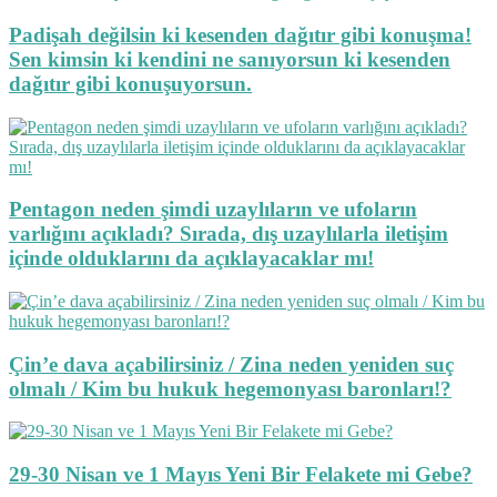
Padişah değilsin ki kesenden dağıtır gibi konuşma!
Sen kimsin ki kendini ne sanıyorsun ki kesenden
dağıtır gibi konuşuyorsun.
Pentagon neden şimdi uzaylıların ve ufoların
varlığını açıkladı? Sırada, dış uzaylılarla iletişim
içinde olduklarını da açıklayacaklar mı!
Çin’e dava açabilirsiniz / Zina neden yeniden suç
olmalı / Kim bu hukuk hegemonyası baronları!?
29-30 Nisan ve 1 Mayıs Yeni Bir Felakete mi Gebe?