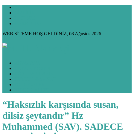
KÜNYE
GİZLİLİK
İLETİŞİM
HAKKIMDA
WEB SİTEME HOŞ GELDİNİZ, 08 Ağustos 2026
ANASAYFA
HUKUK KÖŞESİ
KÖŞE YAZILARIM
KÜLTÜR & SANAT
FOTO GALERİ
VİDEO GALERİ
“Haksızlık karşısında susan,
dilsiz şeytandır” Hz
Muhammed (SAV). SADECE