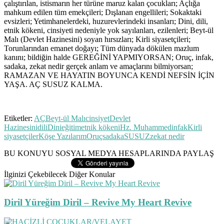
çalıştırılan, istismarın her türüne maruz kalan çocukları; Açlığa
mahkum edilen tüm emekçileri; Dışlanan engellileri; Sokaktaki
evsizleri; Yetimhanelerdeki, huzurevlerindeki insanları; Dini, dili,
etnik kökeni, cinsiyeti nedeniyle yok sayılanları, ezilenleri; Beyt-ül
Malı (Devlet Hazinesini) soyan hırsızları; Kirli siyasetçileri;
Torunlarından emanet doğayı; Tüm dünyada dökülen mazlum
kanını; bildiğin halde GEREĞİNİ YAPMIYORSAN; Oruç, infak,
sadaka, zekat nedir gerçek anlam ve amaçlarını bilmiyorsan;
RAMAZAN VE HAYATIN BOYUNCA KENDİ NEFSİN İÇİN
YAŞA. AÇ SUSUZ KALMA.
Etiketler:
AÇ
Beyt-ül Malı
cinsiyet
Devlet
Hazinesini
dili
Dini
eğitim
etnik kökeni
Hz. Muhammed
infak
Kirli
siyasetçiler
Köşe Yazılarım
Oruç
sadaka
SUSUZ
zekat nedir
BU KONUYU SOSYAL MEDYA HESAPLARINDA PAYLAŞ
İlginizi Çekebilecek Diğer Konular
Diril Yüreğim Diril – Revive My Heart Revive