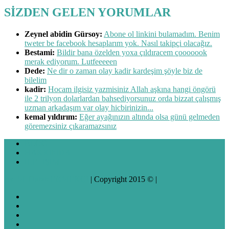
SİZDEN GELEN YORUMLAR
Zeynel abidin Gürsoy:
Abone ol linkini bulamadım. Benim
tweter be facebook hesaplarım yok. Nasıl takipçi olacağız.
Bestami:
Bildir bana özelden yoxa çıldıracem çooooook
merak ediyorum. Lutfeeeeen
Dede:
Ne dir o zaman olay kadir kardeşim şöyle biz de
bilelim
kadir:
Hocam ilgisiz yazmisiniz Allah aşkına hangi öngörü
ile 2 trilyon dolarlardan bahsediyorsunuz orda bizzat çalışmış
uzman arkadaşım var olay hicbirinizin...
kemal yıldırım:
Eğer ayağınızın altında olsa günü gelmeden
göremezsiniz çıkaramazsınız
BLOG
HAKKIMDA
İLETİŞİM
Av. M. Habib EKMEKÇİ
| Copyright 2015 © |