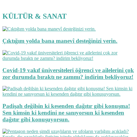
KÜLTÜR & SANAT
Çıktığım yolda bana manevî desteğinizi verin.
Covid-19 vakıf üniversiteleri öğrenci ve ailelerini çok
zor durumda bıraktı ne zammı? indirim bekliyoruz!
Padişah değilsin ki kesenden dağıtır gibi konuşma!
Sen kimsin ki kendini ne sanıyorsun ki kesenden
dağıtır gibi konuşuyorsun.