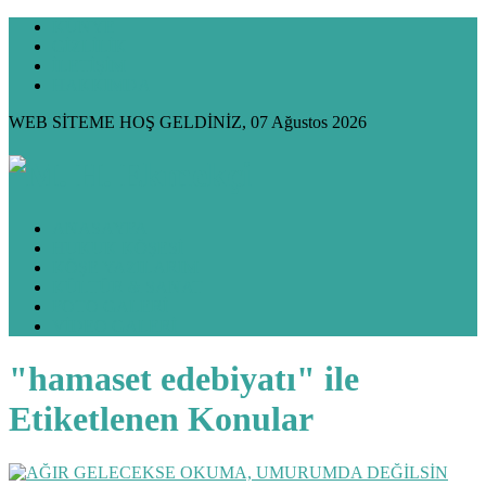
KÜNYE
GİZLİLİK
İLETİŞİM
HAKKIMDA
WEB SİTEME HOŞ GELDİNİZ, 07 Ağustos 2026
ANASAYFA
HUKUK KÖŞESİ
KÖŞE YAZILARIM
KÜLTÜR & SANAT
FOTO GALERİ
VİDEO GALERİ
"hamaset edebiyatı" ile
Etiketlenen Konular