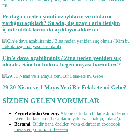
Pentagon neden şimdi uzaylıların ve ufoların
varlığını açıkladı? Sırada, dış uzaylılarla iletişim
içinde olduklarını da açıklayacaklar mı!
Çin’e dava açabilirsiniz / Zina neden yeniden suç
olmalı / Kim bu hukuk hegemonyası baronları!?
29-30 Nisan ve 1 Mayıs Yeni Bir Felakete mi Gebe?
SİZDEN GELEN YORUMLAR
Zeynel abidin Gürsoy:
Abone ol linkini bulamadım. Benim
tweter be facebook hesaplarım yok. Nasıl takipçi olacağız.
Bestami:
Bildir bana özelden yoxa çıldıracem çooooook
merak ediyorum. Lutfeeeeen