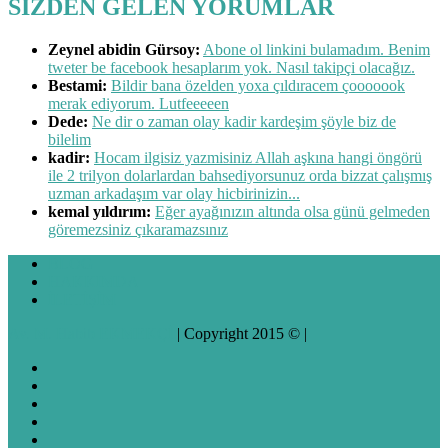
SİZDEN GELEN YORUMLAR
Zeynel abidin Gürsoy:
Abone ol linkini bulamadım. Benim
tweter be facebook hesaplarım yok. Nasıl takipçi olacağız.
Bestami:
Bildir bana özelden yoxa çıldıracem çooooook
merak ediyorum. Lutfeeeeen
Dede:
Ne dir o zaman olay kadir kardeşim şöyle biz de
bilelim
kadir:
Hocam ilgisiz yazmisiniz Allah aşkına hangi öngörü
ile 2 trilyon dolarlardan bahsediyorsunuz orda bizzat çalışmış
uzman arkadaşım var olay hicbirinizin...
kemal yıldırım:
Eğer ayağınızın altında olsa günü gelmeden
göremezsiniz çıkaramazsınız
BLOG
HAKKIMDA
İLETİŞİM
Av. M. Habib EKMEKÇİ
| Copyright 2015 © |