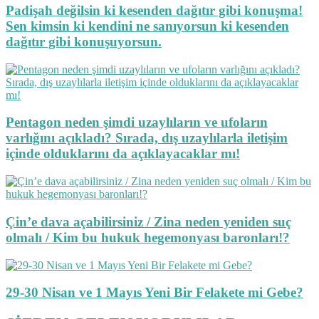
Padişah değilsin ki kesenden dağıtır gibi konuşma!
Sen kimsin ki kendini ne sanıyorsun ki kesenden
dağıtır gibi konuşuyorsun.
Pentagon neden şimdi uzaylıların ve ufoların
varlığını açıkladı? Sırada, dış uzaylılarla iletişim
içinde olduklarını da açıklayacaklar mı!
Çin’e dava açabilirsiniz / Zina neden yeniden suç
olmalı / Kim bu hukuk hegemonyası baronları!?
29-30 Nisan ve 1 Mayıs Yeni Bir Felakete mi Gebe?