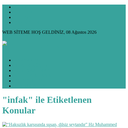
KÜNYE
GİZLİLİK
İLETİŞİM
HAKKIMDA
WEB SİTEME HOŞ GELDİNİZ, 08 Ağustos 2026
ANASAYFA
HUKUK KÖŞESİ
KÖŞE YAZILARIM
KÜLTÜR & SANAT
FOTO GALERİ
VİDEO GALERİ
"infak" ile Etiketlenen
Konular