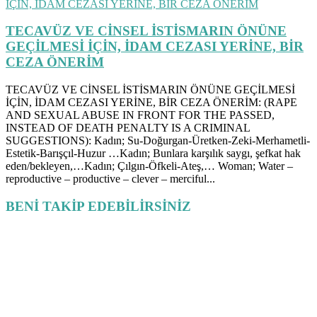
TECAVÜZ VE CİNSEL İSTİSMARIN ÖNÜNE
GEÇİLMESİ İÇİN, İDAM CEZASI YERİNE, BİR
CEZA ÖNERİM
TECAVÜZ VE CİNSEL İSTİSMARIN ÖNÜNE GEÇİLMESİ
İÇİN, İDAM CEZASI YERİNE, BİR CEZA ÖNERİM: (RAPE
AND SEXUAL ABUSE IN FRONT FOR THE PASSED,
INSTEAD OF DEATH PENALTY IS A CRIMINAL
SUGGESTIONS): Kadın; Su-Doğurgan-Üretken-Zeki-Merhametli-
Estetik-Barışçıl-Huzur …Kadın; Bunlara karşılık saygı, şefkat hak
eden/bekleyen,…Kadın; Çılgın-Öfkeli-Ateş,… Woman; Water –
reproductive – productive – clever – merciful...
BENİ TAKİP EDEBİLİRSİNİZ