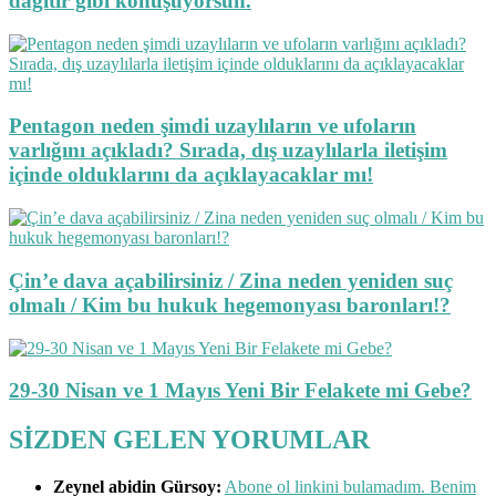
dağıtır gibi konuşuyorsun.
Pentagon neden şimdi uzaylıların ve ufoların
varlığını açıkladı? Sırada, dış uzaylılarla iletişim
içinde olduklarını da açıklayacaklar mı!
Çin’e dava açabilirsiniz / Zina neden yeniden suç
olmalı / Kim bu hukuk hegemonyası baronları!?
29-30 Nisan ve 1 Mayıs Yeni Bir Felakete mi Gebe?
SİZDEN GELEN YORUMLAR
Zeynel abidin Gürsoy:
Abone ol linkini bulamadım. Benim