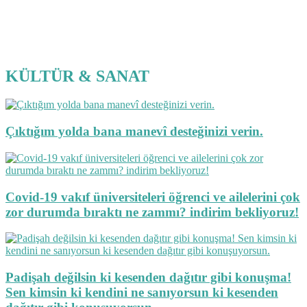
KÜLTÜR & SANAT
Çıktığım yolda bana manevî desteğinizi verin.
Covid-19 vakıf üniversiteleri öğrenci ve ailelerini çok
zor durumda bıraktı ne zammı? indirim bekliyoruz!
Padişah değilsin ki kesenden dağıtır gibi konuşma!
Sen kimsin ki kendini ne sanıyorsun ki kesenden