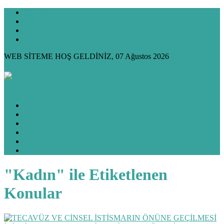
KÜNYE
GİZLİLİK
İLETİŞİM
HAKKIMDA
WEB SİTEME HOŞ GELDİNİZ, 07 Ağustos 2026
ANASAYFA
HUKUK KÖŞESİ
KÖŞE YAZILARIM
KÜLTÜR & SANAT
FOTO GALERİ
VİDEO GALERİ
"Kadın" ile Etiketlenen
Konular