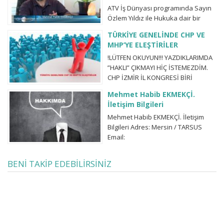
ATV İş Dünyası programında Sayın
yöntemlerini sizler için açıklıyorum.
Özlem Yıldız ile Hukuka dair bir
ARTIK KONUŞMANIN VAKTİ GELDİ /
sohbet gerçekleştirdik. Umarım
COVID19 Ailenizin ve tüm
TÜRKİYE GENELİNDE CHP VE
güncel hukukî sorunlarınıza bir
sevdiklerinizin sağlıklı
MHP’YE ELEŞTİRİLER
nebze ışık tutabilmişizdir.
yaşayabilmesi için, videomuzu
!LÜTFEN OKUYUN!!! YAZDIKLARIMDA
lütfen sosyal medya
”HAKLI” ÇIKMAYI HİÇ İSTEMEZDİM.
hesaplarınızda paylaşmayı ihmal
CHP İZMİR İL KONGRESİ BİRİ
etmeyin.
SEVİLEN BELEDİYE BAŞKANI BİRİ
Mehmet Habib EKMEKÇİ.
SEVİLEN MİLLETVEKİLİ. DÜŞTÜKLERİ
İletişim Bilgileri
VE CHP’Nİ DÜŞÜRDÜKLERİ DURUMA
Mehmet Habib EKMEKÇİ. İletişim
BAKIN. ‘Bizler önemli işler yapmak
Bilgileri Adres: Mersin / TARSUS
için uğraşırken, şimdikiler sadece
Email:
önemli olmak için
mehmethabibekmekci@gmail.com
çalışıyorlar.’(sanırım Martin Luther
Facebook:
King) MERSİN CHP ÖZELİNDEN /
BENİ TAKİP EDEBİLİRSİNİZ
https://www.facebook.com/AV.M.H.Ek
ÜZERİNDEN, TÜRKİYE GENELİNDE
Twitter:
CHP VE MHP’YE ELEŞTİRİLER:...
https://twitter.com/HabibEkmekci
Youtube:
https://www.youtube.com/channel/