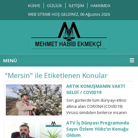
KÜNYE
GİZLİLİK
İLETİŞİM
HAKKIMDA
WEB SİTEME HOŞ GELDİNİZ, 06 Ağustos 2026
MENÜ
"Mersin" ile Etiketlenen Konular
ARTIK KONUŞMANIN VAKTİ
GELDİ / COVID19
Son günlerde tüm dünyayı etkisi
altına alan CORONA (COVID19)
Virüsü şimdiden binlerce insanın
ölmesine neden oldu. Bu virüs ile
ATV İş Dünyası Programında
başa çıkabilmenin yolları ve
Sayın Özlem Yıldız’ın Konuğu
herkesin rahatlıkla
Oldum
uygulayabileceği korunma