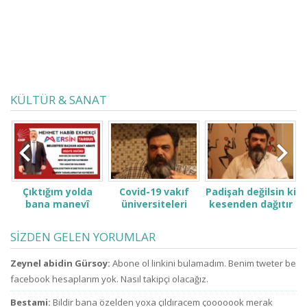
KÜLTÜR & SANAT
Çıktığım yolda
Covid-19 vakıf
Padişah değilsin ki
bana manevî
üniversiteleri
kesenden dağıtır
desteğinizi verin.
öğrenci ve
gibi konuşma! Sen
ailelerini çok zor
kimsin ki kendini
SİZDEN GELEN YORUMLAR
durumda bıraktı
ne sanıyorsun ki
ne zammı? indirim
kesenden dağıtır
u
Zeynel abidin Gürsoy:
Abone ol linkini bulamadım. Benim tweter be
bekliyoruz!
gibi
konuşuyorsun.
facebook hesaplarım yok. Nasıl takipçi olacağız.
Bestami:
Bildir bana özelden yoxa çıldıracem çooooook merak