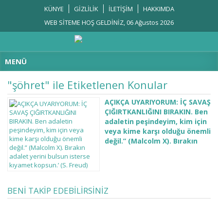
KÜNYE
GİZLİLİK
İLETİŞİM
HAKKIMDA
WEB SİTEME HOŞ GELDİNİZ, 06 Ağustos 2026
MENÜ
"şöhret" ile Etiketlenen Konular
AÇIKÇA UYARIYORUM: İÇ SAVAŞ
ÇIĞIRTKANLIĞINI BIRAKIN. Ben
adaletin peşindeyim, kim için
veya kime karşı olduğu önemli
değil.” (Malcolm X). Bırakın
adalet yerini bulsun isterse
kıyamet kopsun.’ (S. Freud)
‘Ben adaletin peşindeyim, kim için
veya kime karşı olduğu önemli
BENİ TAKİP EDEBİLİRSİNİZ
değil.” (Malcolm X) ‘Bırakın adalet
yerini bulsun isterse kıyamet
kopsun.’ (S. Freud) Yarasalara, her