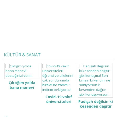
şeyin farkında olduğumuzu ve
cezasız kalmayacaklarını
haykırmaNızı istiyorum. Kan emici
yarasalar sözüm size; Bir okuyun
bakalım, etrafa bir sorun bakalım,
benim söylemlerimde, yazılarımda
zülfüyâre dokunmadığım kim...
KÜLTÜR & SANAT
Çıktığım yolda
bana manevî
desteğinizi verin.
Covid-19 vakıf
üniversiteleri
Padişah değilsin ki
öğrenci ve
kesenden dağıtır
ailelerini çok zor
gibi konuşma! Sen
durumda bıraktı
kimsin ki kendini