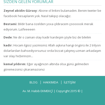
SİZDEN GELEN YORUMLAR
ne zammı? indirim
ne sanıyorsun ki
bekliyoruz!
kesenden dağıtır
u
Zeynel abidin Gürsoy:
Abone ol linkini bulamadım. Benim tweter be
gibi
konuşuyorsun.
facebook hesaplarım yok. Nasıl takipçi olacağız.
Bestami:
Bildir bana özelden yoxa çıldıracem çooooook merak
ediyorum. Lutfeeeeen
Dede:
Ne dir o zaman olay kadir kardeşim şöyle biz de bilelim
kadir:
Hocam ilgisiz yazmisiniz Allah aşkına hangi öngörü ile 2 trilyon
dolarlardan bahsediyorsunuz orda bizzat çalışmış uzman arkadaşım
var olay hicbirinizin...
kemal yıldırım:
Eğer ayağınızın altında olsa günü gelmeden
göremezsiniz çıkaramazsınız
BLOG
HAKKIMDA
İLETİŞİM
Av. M. Habib EKMEKÇİ
| Copyright 2015 © |