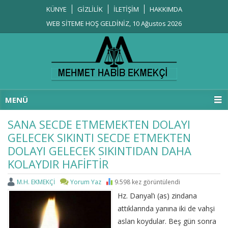
KÜNYE
GİZLİLİK
İLETİŞİM
HAKKIMDA
WEB SİTEME HOŞ GELDİNİZ, 10 Ağustos 2026
MENÜ
SANA SECDE ETMEMEKTEN DOLAYI
GELECEK SIKINTI SECDE ETMEKTEN
DOLAYI GELECEK SIKINTIDAN DAHA
KOLAYDIR HAFİFTİR
M.H. EKMEKÇİ
Yorum Yaz
9.598 kez görüntülendi
Hz. Danyal’ı (as) zindana
attıklarında yanına iki de vahşi
aslan koydular. Beş gün sonra