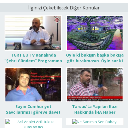
İlginizi Çekebilecek Diğer Konular
TGRT EU Tv Kanalında
Öyle ki bakışın başka bakışa
”Şehri Gündem” Programına
göz bırakmasın. Öyle sar ki
Konuk Oldum
başka tene yer kalmasın
Sayın Cumhuriyet
Tarsus’ta Yapılan Kazı
Savcılarımızı göreve davet
Hakkında İHA Haber
ve suç duyurusudur:
Ajansına Verdiğim Röportaj