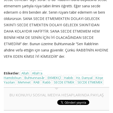
etmemem şartıyla rüya tabiri ilmini öğretti. Eğer sana secde
edersem o ilmi benden alır. Senin rüyanı tabir edemem ve beni
öldürürsün. SANA SECDE ETMEMEKTEN DOLAYI GELECEK
SIKINTI SECDE ETMEKTEN DOLAYI GELECEK SIKINTIDAN
DAHA KOLAYDIR HAFİFTİR. SANA SECDE ETMEMEM HEM
BENİM HEM DE SENİN İÇİN İYİ OLACAĞINDAN SECDE
ETMEDİM’’ der. Bunun üzerine Buhtunnasâr ‘’Sen Rabb’inin
ahdine vefa ettiğin için sana güvenilir. Çünkü RABB’İNİN AHDİNE
VEFA EDEN KİMSE İYİ KİMSEDİR’’ der.
Etiketler:
Allah
Allah'a
Hamdolsun
Buhtunnasâr
EKMEKÇİ
Habib
Hz. Danyal
Köşe
Yazıları
Mehmet
RAB
Rabb
SECDE ETMEK
SECDE ETMEMEK
BU KONUYU SOSYAL MEDYA HESAPLARINDA PAYLAŞ