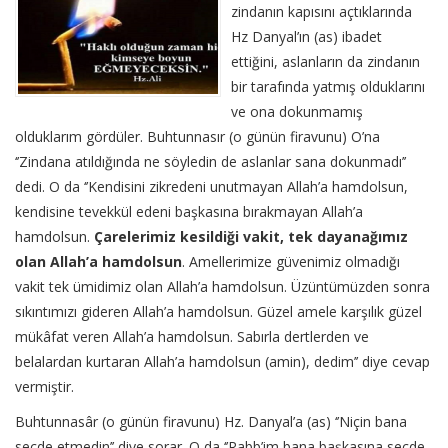
zindanın kapısını açtıklarında
Hz Danyal’ın (as) ibadet
ettiğini, aslanların da zindanın
bir tarafında yatmış olduklarını
ve ona dokunmamış
olduklarım gördüler. Buhtunnasır (o günün firavunu) O’na
‘’Zindana atıldığında ne söyledin de aslanlar sana dokunmadı’’
dedi. O da ‘’Kendisini zikredeni unutmayan Allah’a hamdolsun,
kendisine tevekkül edeni başkasına bırakmayan Allah’a
hamdolsun.
Çarelerimiz kesildiği vakit, tek dayanağımız
olan Allah’a hamdolsun
. Amellerimize güvenimiz olmadığı
vakit tek ümidimiz olan Allah’a hamdolsun. Üzüntümüzden sonra
sıkıntımızı gideren Allah’a hamdolsun. Güzel amele karşılık güzel
mükâfat veren Allah’a hamdolsun. Sabırla dertlerden ve
belalardan kurtaran Allah’a hamdolsun (amin), dedim’’ diye cevap
vermiştir.
Buhtunnasâr (o günün firavunu) Hz. Danyal’a (as) ‘’Niçin bana
secde etmedin’’ diye sorar. O da ‘’Rabb’im bana başkasına secde