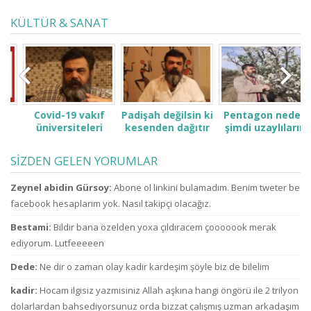
KÜLTÜR & SANAT
Covid-19 vakıf
Padişah değilsin ki
Pentagon neden
üniversiteleri
kesenden dağıtır
şimdi uzaylıların
a
.
öğrenci ve
gibi konuşma! Sen
ve ufoların
ailelerini çok zor
kimsin ki kendini
varlığını açıkladı?
SİZDEN GELEN YORUMLAR
durumda bıraktı
ne sanıyorsun ki
Sırada, dış
ne zammı? indirim
kesenden dağıtır
uzaylılarla iletişim
Zeynel abidin Gürsoy:
Abone ol linkini bulamadım. Benim tweter be
bekliyoruz!
gibi
içinde olduklarını
konuşuyorsun.
da açıklayacaklar
facebook hesaplarım yok. Nasıl takipçi olacağız.
mı!
Bestami:
Bildir bana özelden yoxa çıldıracem çooooook merak
ediyorum. Lutfeeeeen
Dede:
Ne dir o zaman olay kadir kardeşim şöyle biz de bilelim
kadir:
Hocam ilgisiz yazmisiniz Allah aşkına hangi öngörü ile 2 trilyon
dolarlardan bahsediyorsunuz orda bizzat çalışmış uzman arkadaşım