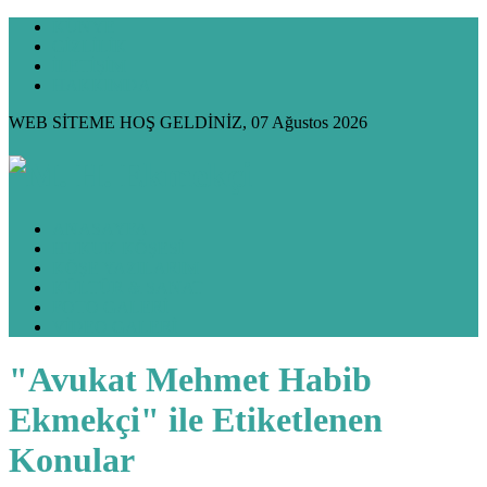
KÜNYE
GİZLİLİK
İLETİŞİM
HAKKIMDA
WEB SİTEME HOŞ GELDİNİZ, 07 Ağustos 2026
ANASAYFA
HUKUK KÖŞESİ
KÖŞE YAZILARIM
KÜLTÜR & SANAT
FOTO GALERİ
VİDEO GALERİ
"Avukat Mehmet Habib
Ekmekçi" ile Etiketlenen
Konular