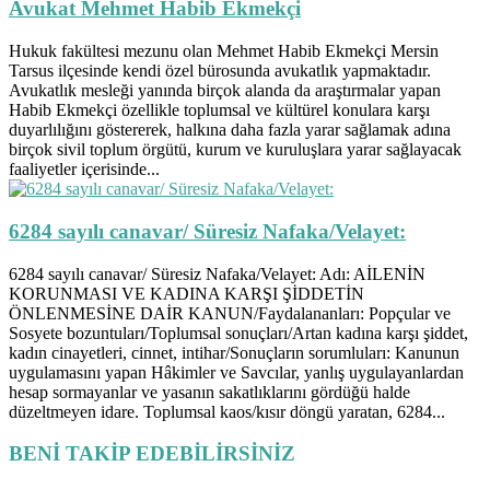
Avukat Mehmet Habib Ekmekçi
Hukuk fakültesi mezunu olan Mehmet Habib Ekmekçi Mersin
Tarsus ilçesinde kendi özel bürosunda avukatlık yapmaktadır.
Avukatlık mesleği yanında birçok alanda da araştırmalar yapan
Habib Ekmekçi özellikle toplumsal ve kültürel konulara karşı
duyarlılığını göstererek, halkına daha fazla yarar sağlamak adına
birçok sivil toplum örgütü, kurum ve kuruluşlara yarar sağlayacak
faaliyetler içerisinde...
6284 sayılı canavar/ Süresiz Nafaka/Velayet:
6284 sayılı canavar/ Süresiz Nafaka/Velayet: Adı: AİLENİN
KORUNMASI VE KADINA KARŞI ŞİDDETİN
ÖNLENMESİNE DAİR KANUN/Faydalananları: Popçular ve
Sosyete bozuntuları/Toplumsal sonuçları/Artan kadına karşı şiddet,
kadın cinayetleri, cinnet, intihar/Sonuçların sorumluları: Kanunun
uygulamasını yapan Hâkimler ve Savcılar, yanlış uygulayanlardan
hesap sormayanlar ve yasanın sakatlıklarını gördüğü halde
düzeltmeyen idare. Toplumsal kaos/kısır döngü yaratan, 6284...
BENİ TAKİP EDEBİLİRSİNİZ