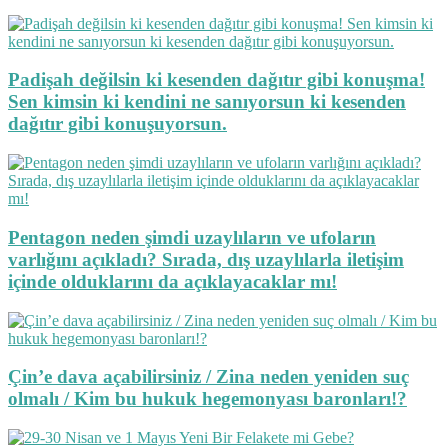
Padişah değilsin ki kesenden dağıtır gibi konuşma!
Sen kimsin ki kendini ne sanıyorsun ki kesenden
dağıtır gibi konuşuyorsun.
Pentagon neden şimdi uzaylıların ve ufoların
varlığını açıkladı? Sırada, dış uzaylılarla iletişim
içinde olduklarını da açıklayacaklar mı!
Çin’e dava açabilirsiniz / Zina neden yeniden suç
olmalı / Kim bu hukuk hegemonyası baronları!?