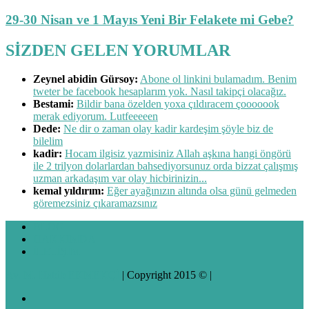
29-30 Nisan ve 1 Mayıs Yeni Bir Felakete mi Gebe?
SİZDEN GELEN YORUMLAR
Zeynel abidin Gürsoy:
Abone ol linkini bulamadım. Benim
tweter be facebook hesaplarım yok. Nasıl takipçi olacağız.
Bestami:
Bildir bana özelden yoxa çıldıracem çooooook
merak ediyorum. Lutfeeeeen
Dede:
Ne dir o zaman olay kadir kardeşim şöyle biz de
bilelim
kadir:
Hocam ilgisiz yazmisiniz Allah aşkına hangi öngörü
ile 2 trilyon dolarlardan bahsediyorsunuz orda bizzat çalışmış
uzman arkadaşım var olay hicbirinizin...
kemal yıldırım:
Eğer ayağınızın altında olsa günü gelmeden
göremezsiniz çıkaramazsınız
BLOG
HAKKIMDA
İLETİŞİM
Av. M. Habib EKMEKÇİ
| Copyright 2015 © |