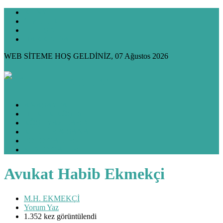
KÜNYE
GİZLİLİK
İLETİŞİM
HAKKIMDA
WEB SİTEME HOŞ GELDİNİZ, 07 Ağustos 2026
ANASAYFA
HUKUK KÖŞESİ
KÖŞE YAZILARIM
KÜLTÜR & SANAT
FOTO GALERİ
VİDEO GALERİ
Avukat Habib Ekmekçi
M.H. EKMEKÇİ
Yorum Yaz
1.352 kez görüntülendi