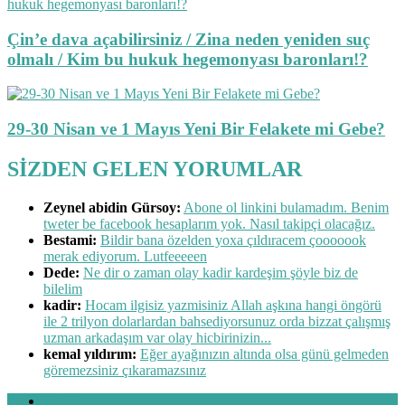
Çin’e dava açabilirsiniz / Zina neden yeniden suç
olmalı / Kim bu hukuk hegemonyası baronları!?
29-30 Nisan ve 1 Mayıs Yeni Bir Felakete mi Gebe?
SİZDEN GELEN YORUMLAR
Zeynel abidin Gürsoy:
Abone ol linkini bulamadım. Benim
tweter be facebook hesaplarım yok. Nasıl takipçi olacağız.
Bestami:
Bildir bana özelden yoxa çıldıracem çooooook
merak ediyorum. Lutfeeeeen
Dede:
Ne dir o zaman olay kadir kardeşim şöyle biz de
bilelim
kadir:
Hocam ilgisiz yazmisiniz Allah aşkına hangi öngörü
ile 2 trilyon dolarlardan bahsediyorsunuz orda bizzat çalışmış
uzman arkadaşım var olay hicbirinizin...
kemal yıldırım:
Eğer ayağınızın altında olsa günü gelmeden
göremezsiniz çıkaramazsınız
BLOG