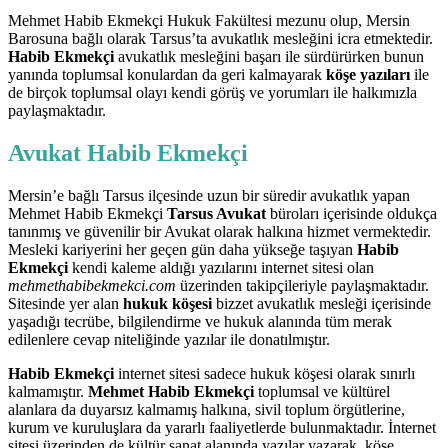
Mehmet Habib Ekmekçi Hukuk Fakültesi mezunu olup, Mersin
Barosuna bağlı olarak Tarsus’ta avukatlık mesleğini icra etmektedir.
Habib Ekmekçi
avukatlık mesleğini başarı ile sürdürürken bunun
yanında toplumsal konulardan da geri kalmayarak
köşe yazıları
ile
de birçok toplumsal olayı kendi görüş ve yorumları ile halkımızla
paylaşmaktadır.
Avukat Habib Ekmekçi
Mersin’e bağlı Tarsus ilçesinde uzun bir süredir avukatlık yapan
Mehmet Habib Ekmekçi
Tarsus Avukat
büroları içerisinde oldukça
tanınmış ve güvenilir bir Avukat olarak halkına hizmet vermektedir.
Mesleki kariyerini her geçen gün daha yükseğe taşıyan
Habib
Ekmekçi
kendi kaleme aldığı yazılarını internet sitesi olan
mehmethabibekmekci.com
üzerinden takipçileriyle paylaşmaktadır.
Sitesinde yer alan
hukuk köşesi
bizzet avukatlık mesleği içerisinde
yaşadığı tecrübe, bilgilendirme ve hukuk alanında tüm merak
edilenlere cevap niteliğinde yazılar ile donatılmıştır.
Habib Ekmekçi
internet sitesi sadece hukuk köşesi olarak sınırlı
kalmamıştır.
Mehmet Habib Ekmekçi
toplumsal ve kültürel
alanlara da duyarsız kalmamış halkına, sivil toplum örgütlerine,
kurum ve kuruluşlara da yararlı faaliyetlerde bulunmaktadır. İnternet
sitesi üzerinden de kültür sanat alanında yazılar yazarak, köşe