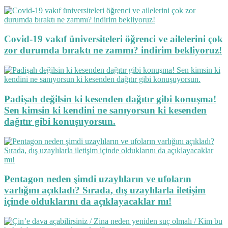
Covid-19 vakıf üniversiteleri öğrenci ve ailelerini çok
zor durumda bıraktı ne zammı? indirim bekliyoruz!
Padişah değilsin ki kesenden dağıtır gibi konuşma!
Sen kimsin ki kendini ne sanıyorsun ki kesenden
dağıtır gibi konuşuyorsun.
Pentagon neden şimdi uzaylıların ve ufoların
varlığını açıkladı? Sırada, dış uzaylılarla iletişim
içinde olduklarını da açıklayacaklar mı!