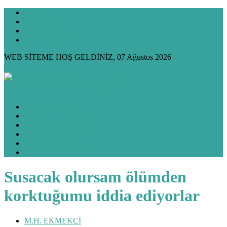
KÜNYE
GİZLİLİK
İLETİŞİM
HAKKIMDA
WEB SİTEME HOŞ GELDİNİZ, 07 Ağustos 2026
ANASAYFA
HUKUK KÖŞESİ
KÖŞE YAZILARIM
KÜLTÜR & SANAT
FOTO GALERİ
VİDEO GALERİ
Susacak olursam ölümden
korktuğumu iddia ediyorlar
M.H. EKMEKÇİ