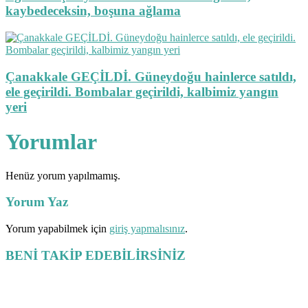
kaybedeceksin, boşuna ağlama
Çanakkale GEÇİLDİ. Güneydoğu hainlerce satıldı,
ele geçirildi. Bombalar geçirildi, kalbimiz yangın
yeri
Yorumlar
Henüz yorum yapılmamış.
Yorum Yaz
Yorum yapabilmek için
giriş yapmalısınız
.
BENİ TAKİP EDEBİLİRSİNİZ