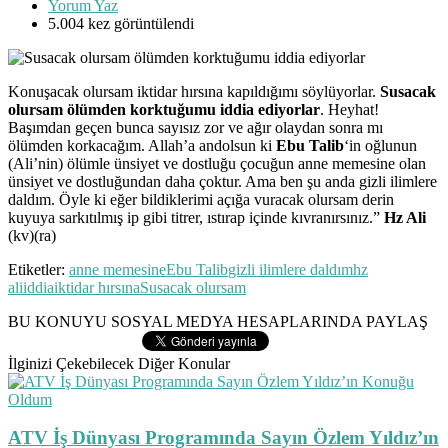
Yorum Yaz
5.004 kez görüntülendi
Konuşacak olursam iktidar hırsına kapıldığımı söylüyorlar.
Susacak
olursam ölümden korktuğumu iddia ediyorlar
. Heyhat!
Başımdan geçen bunca sayısız zor ve ağır olaydan sonra mı
ölümden korkacağım. Allah’a andolsun ki
Ebu Talib
‘in oğlunun
(Ali’nin) ölümle ünsiyet ve dostluğu çocuğun anne memesine olan
ünsiyet ve dostluğundan daha çoktur. Ama ben şu anda gizli ilimlere
daldım. Öyle ki eğer bildiklerimi açığa vuracak olursam derin
kuyuya sarkıtılmış ip gibi titrer, ıstırap içinde kıvranırsınız.”
Hz Ali
(kv)(ra)
Etiketler:
anne memesine
Ebu Talib
gizli ilimlere daldım
hz
ali
iddia
iktidar hırsına
Susacak olursam
BU KONUYU SOSYAL MEDYA HESAPLARINDA PAYLAŞ
İlginizi Çekebilecek Diğer Konular
ATV İş Dünyası Programında Sayın Özlem Yıldız’ın