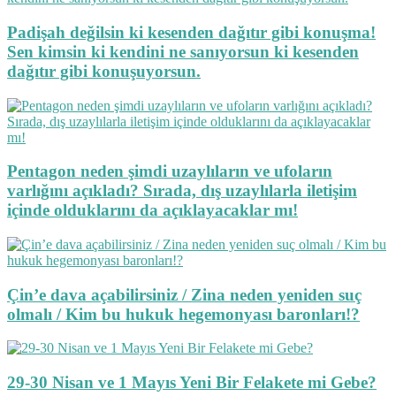
Padişah değilsin ki kesenden dağıtır gibi konuşma!
Sen kimsin ki kendini ne sanıyorsun ki kesenden
dağıtır gibi konuşuyorsun.
Pentagon neden şimdi uzaylıların ve ufoların
varlığını açıkladı? Sırada, dış uzaylılarla iletişim
içinde olduklarını da açıklayacaklar mı!
Çin’e dava açabilirsiniz / Zina neden yeniden suç
olmalı / Kim bu hukuk hegemonyası baronları!?
29-30 Nisan ve 1 Mayıs Yeni Bir Felakete mi Gebe?