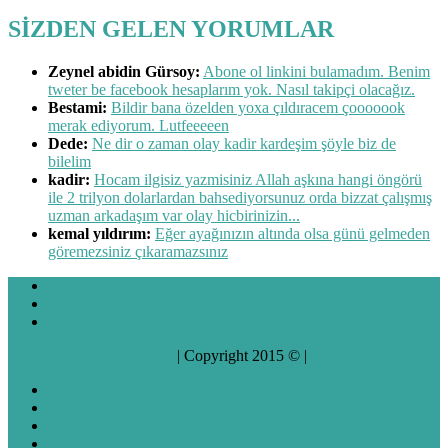
SİZDEN GELEN YORUMLAR
Zeynel abidin Gürsoy:
Abone ol linkini bulamadım. Benim
tweter be facebook hesaplarım yok. Nasıl takipçi olacağız.
Bestami:
Bildir bana özelden yoxa çıldıracem çooooook
merak ediyorum. Lutfeeeeen
Dede:
Ne dir o zaman olay kadir kardeşim şöyle biz de
bilelim
kadir:
Hocam ilgisiz yazmisiniz Allah aşkına hangi öngörü
ile 2 trilyon dolarlardan bahsediyorsunuz orda bizzat çalışmış
uzman arkadaşım var olay hicbirinizin...
kemal yıldırım:
Eğer ayağınızın altında olsa günü gelmeden
göremezsiniz çıkaramazsınız
BLOG
HAKKIMDA
İLETİŞİM
Av. M. Habib EKMEKÇİ
| Copyright 2015 © |