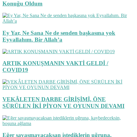
Konuğu Oldum
Ey Yar, Ne Sana Ne de senden başkasına yok
Eyvallahım. Bir Allah’a
ARTIK KONUŞMANIN VAKTİ GELDİ /
COVID19
VEKÂLETEN DARBE GİRİŞİMİ, ÖNE
SÜRÜLEN İKİ PİYON VE OYUNUN DEVAMI
Eğer savaşmayacaksan istediklerin uğruna,