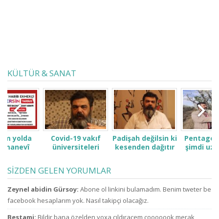
KÜLTÜR & SANAT
lda
Covid-19 vakıf
Padişah değilsin ki
Pentagon nede
vî
üniversiteleri
kesenden dağıtır
şimdi uzaylıları
erin.
öğrenci ve
gibi konuşma! Sen
ve ufoların
ailelerini çok zor
kimsin ki kendini
varlığını açıklad
SİZDEN GELEN YORUMLAR
durumda bıraktı
ne sanıyorsun ki
Sırada, dış
ne zammı? indirim
kesenden dağıtır
uzaylılarla iletiş
Zeynel abidin Gürsoy:
Abone ol linkini bulamadım. Benim tweter be
bekliyoruz!
gibi
içinde oldukları
konuşuyorsun.
da açıklayacakl
facebook hesaplarım yok. Nasıl takipçi olacağız.
mı!
Bestami:
Bildir bana özelden yoxa çıldıracem çooooook merak