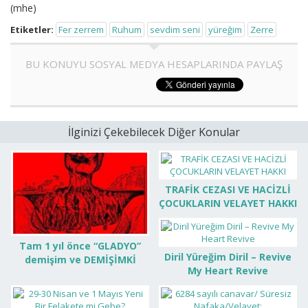
(mhe)
Etiketler:
Fer zerrem
Ruhum
sevdim seni
yüreğim
Zerre
BU KONUYU SOSYAL MEDYA HESAPLARINDA PAYLAŞ
İlginizi Çekebilecek Diğer Konular
TRAFİK CEZASI VE HACİZLİ
ÇOCUKLARIN VELAYET HAKKI
Tam 1 yıl önce “GLADYO”
Diril Yüreğim Diril – Revive
demişim ve DEMİŞİMKİ
My Heart Revive