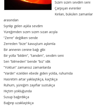
Sızım sızım sevdim seni
Çarpışan evrenler
Kırılan, bükülen zamanlar
arasından
Sıyrılıp gelen aşkla sevdim
Yüreğimden sızım sızım sızan acıyla
“Zerre” değilken sende
Zerreden “bize” kavuştum aşkımla
Bir annenin cenine bağı gibi
Bir yolla “bildim”, “tanıdım”, sevdim seni
Sen “bilmeden” bende “biz” idik
“Yoktun” zamansız zamanlarda
“Vardın” ezelden ebede giden yolda, ruhumda
Hasretim artar yaklaştıkça, kaçtıkça
Ruhum, yüreğim zayıflar sustukça
Hiçtim yokluğunda
Susup bağırdıkça
Bağırıp uzaklaştıkça