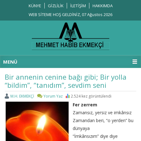
KÜNYE
GİZLİLİK
İLETİŞİM
HAKKIMDA
WEB SİTEME HOŞ GELDİNİZ, 07 Ağustos 2026
MENÜ
Bir annenin cenine bağı gibi; Bir yolla
“bildim”, “tanıdım”, sevdim seni
M.H. EKMEKÇİ
Yorum Yaz
2.524 kez görüntülendi
Fer zerrem
Zamansız, yersiz ve imkânsız
Zamandan beri, “o yerden” bu
dünyaya
“İmkânsızım” diye diye