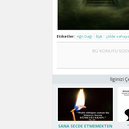
Etiketler:
Ağrı Dağı
âşık
çölde vahay
BU KONUYU SOSY
İlginizi
SANA SECDE ETMEMEKTEN