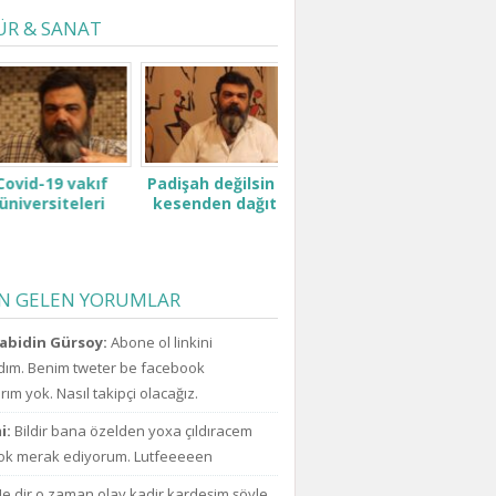
ÜR & SANAT
id-19 vakıf
Padişah değilsin ki
versiteleri
kesenden dağıtır
i ve ailelerini
gibi konuşma! Sen
Pentagon neden
açab
zor durumda
kimsin ki kendini ne
şimdi uzaylıların ve
nede
tı ne zammı?
sanıyorsun ki
ufoların varlığını
ol
im bekliyoruz!
kesenden dağıtır
açıkladı? Sırada, dış
EN GELEN YORUMLAR
gibi konuşuyorsun.
uzaylılarla iletişim
h
içinde olduklarını
abidin Gürsoy:
Abone ol linkini
da açıklayacaklar
mı!
ım. Benim tweter be facebook
ım yok. Nasıl takipçi olacağız.
i:
Bildir bana özelden yoxa çıldıracem
k merak ediyorum. Lutfeeeeen
e dir o zaman olay kadir kardeşim şöyle