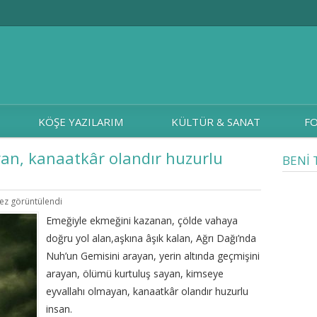
KÖŞE YAZILARIM
KÜLTÜR & SANAT
FO
an, kanaatkâr olandır huzurlu
BENİ 
kez görüntülendi
Emeğiyle ekmeğini kazanan, çölde vahaya
doğru yol alan,aşkına âşık kalan, Ağrı Dağı’nda
Nuh’un Gemisini arayan, yerin altında geçmişini
arayan, ölümü kurtuluş sayan, kimseye
eyvallahı olmayan, kanaatkâr olandır huzurlu
insan.