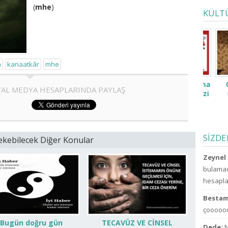
(
mhe
)
KÜLT
a
kanaatkâr
mhe
Çıktığım yolda bana
Cov
AL MEDYA HESAPLARINDA PAYLAŞ
manevî desteğinizi
üni
verin.
öğrenc
çok 
bırak
indir
SİZD
 Çekebilecek Diğer Konular
Zeynel 
bulamad
hesaplar
Bestam
çoooooo
“Bugün doğru gün
TECAVÜZ VE CİNSEL
Dede:
N