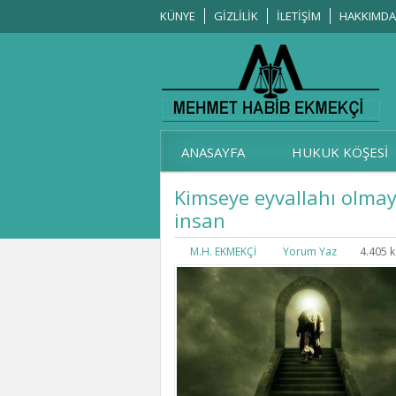
KÜNYE
GİZLİLİK
İLETİŞİM
HAKKIMDA
ANASAYFA
HUKUK KÖŞESİ
Kimseye eyvallahı olmay
insan
M.H. EKMEKÇİ
Yorum Yaz
4.405 