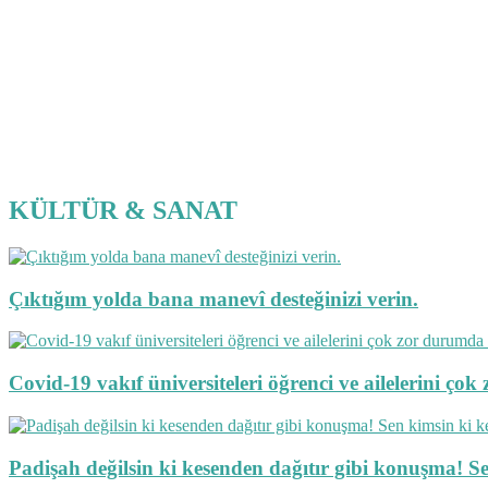
KÜLTÜR & SANAT
Çıktığım yolda bana manevî desteğinizi verin.
Covid-19 vakıf üniversiteleri öğrenci ve ailelerini ç
Padişah değilsin ki kesenden dağıtır gibi konuşma! S