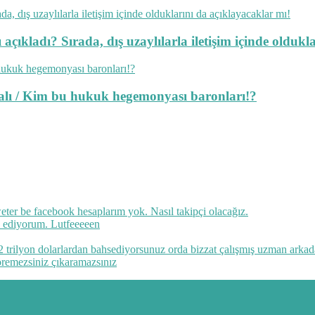
açıkladı? Sırada, dış uzaylılarla iletişim içinde oldukl
lmalı / Kim bu hukuk hegemonyası baronları!?
ter be facebook hesaplarım yok. Nasıl takipçi olacağız.
k ediyorum. Lutfeeeeen
 trilyon dolarlardan bahsediyorsunuz orda bizzat çalışmış uzman arkadaş
öremezsiniz çıkaramazsınız