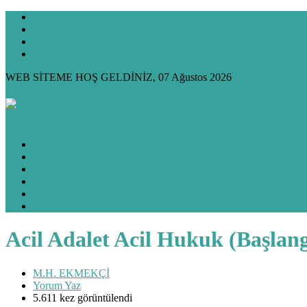
KÜNYE
GİZLİLİK
İLETİŞİM
HAKKIMDA
WEB SİTEME HOŞ GELDİNİZ, 07 Ağustos 2026
ANASAYFA
HUKUK KÖŞESİ
KÖŞE YAZILARIM
KÜLTÜR & SANAT
FOTO GALERİ
VİDEO GALERİ
Acil Adalet Acil Hukuk (Başlang
M.H. EKMEKÇİ
Yorum Yaz
5.611 kez görüntülendi