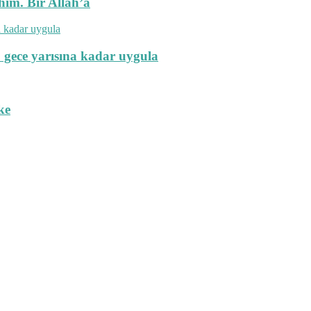
hım. Bir Allah’a
 gece yarısına kadar uygula
ke