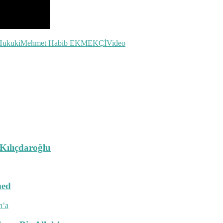
Hukuki
Mehmet Habib EKMEKÇİ
Video
 Kılıçdaroğlu
med