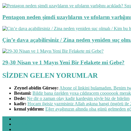
Pentagon neden şimdi uzaylıların ve ufoların varlığını 
Çin’e dava açabilirsiniz / Zina neden yeniden suç o
29-30 Nisan ve 1 Mayıs Yeni Bir Felakete mi Gebe?
SİZDEN GELEN YORUMLAR
Zeynel abidin Gürsoy:
Abone ol linkini bulamadım. Benim twe
Bestami:
Bildir bana özelden yoxa çıldıracem çooooook mera
Dede:
Ne dir o zaman olay kadir kardeşim şöyle biz de bilelim
kadir:
Hocam ilgisiz yazmisiniz Allah aşkına hangi öngörü ile 2
kemal yıldırım:
Eğer ayağınızın altında olsa günü gelmeden g
BLOG
HAKKIMDA
İLETİŞİM